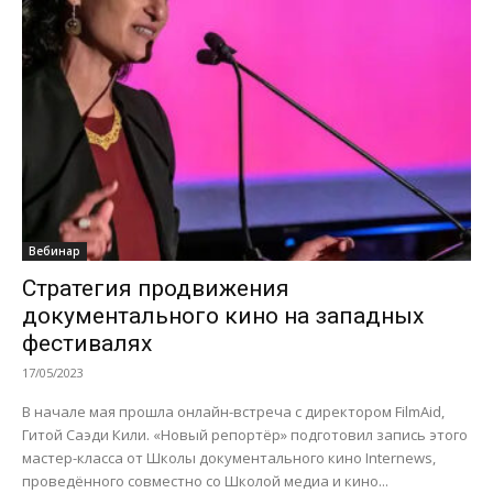
Вебинар
Стратегия продвижения
документального кино на западных
фестивалях
17/05/2023
В начале мая прошла онлайн-встреча с директором FilmAid,
Гитой Саэди Кили. «Новый репортёр» подготовил запись этого
мастер-класса от Школы документального кино Internews,
проведённого совместно со Школой медиа и кино...