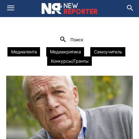
ВЕБИНАР
newsroom 2.0
Мастер-классы
Домой
Наши проекты
Вебинар
Поиск
Медиалента
Медиакритика
Самоучитель
Конкурсы/Гранты