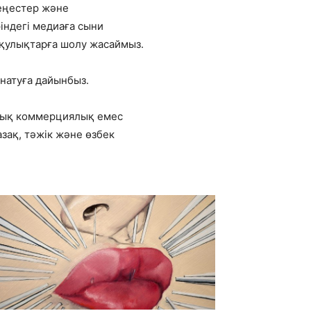
кеңестер және
індегі медиаға сыни
қулықтарға шолу жасаймыз.
натуға дайынбыз.
алық коммерциялық емес
зақ, тәжік және өзбек