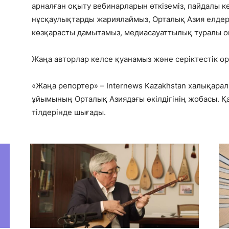
арналған оқыту вебинарларын өткіземіз, пайдалы 
нұсқаулықтарды жариялаймыз, Орталық Азия елдер
көзқарасты дамытамыз, медиасауаттылық туралы о
Жаңа авторлар келсе қуанамыз және серіктестік ор
«Жаңа репортер» – Internews Kazakhstan халықар
ұйымының Орталық Азиядағы өкілдігінің жобасы. Қа
тілдерінде шығады.