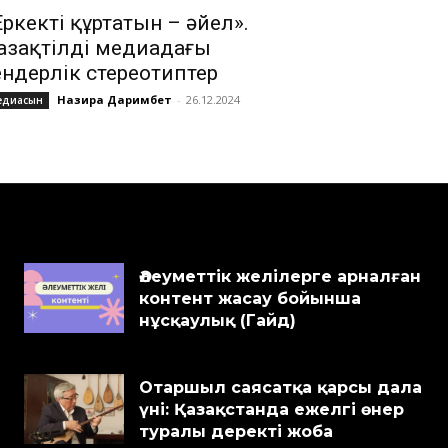
Еркекті құртатын – әйел».
азақтілді медиадағы
ендерлік стереотиптер
Назира Даримбет
-
26.12.2024
едиасын
Әлеуметтік желілерге арналған
контент жасау бойынша
нұсқаулық (Гайд)
Отаршыл саясатқа қарсы дала
үні: Қазақстанда ежелгі өнер
туралы деректі жоба