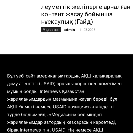
Әлеуметтік желілерге арналған
контент жасау бойынша
нұсқаулық (Гайд)
admin
-
11.03.2026
Медиасын
Бұл уеб-сайт америкалықтардың АҚШ халықаралық
даму агенттігі (USAID) арқылы көрсеткен көмегімен
мүмкін болды. Internews Қазақстан
жарияланымдардың мазмұнына жауап береді, бұл
АҚШ Үкіметі немесе USAID позициясын міндетті
түрде білдірмейді. «Медиасын» бөліміндегі
жарияланымдар автордың көзқарасын көрсетеді,
бірақ Internews-тің, USAID-тің немесе АҚШ