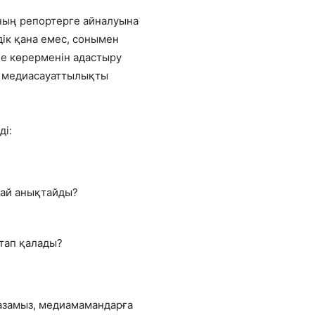
мның репортерге айналуына
дік қана емес, сонымен
не көрерменін адастыру
 – медиасауаттылықты
ді:
лай анықтайды?
тап қалады?
азамыз, медиамамандарға