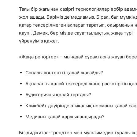
Тағы бір жағынан қазіргі технологиялар әрбір ада
жол ашады. Бәріміз де медиамыз. Бірақ, бұл мүмкін
қатар тексерілмеген ақпарат таратып, оқырманын 
қаупі. Демек, бәріміз де сауаттылықтың жаңа түрі
үйренуіміз қажет.
«Жаңа репортер» – мынадай сұрақтарға жауап бере
Сапалы контентті қалай жасайды?
Ақпаратты қалай тексереді және рас-өтірігін қа
Аудиторияны қалай тартады?
Кликбейт дәуірінде этикалық норманы қалай сақ
Медианы қалай қаржыландырады?
Біз диджитал-трендтер мен мультимедиа туралы ж