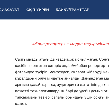
ДИАСАУАТ
ОҚЫП-ҮЙРЕН
БАЙҚАУ/ГРАНТТАР
«Жаңа репортер» – медиа тақырыбына 
Сайтымызды атауы да кездейсоқ қойылмаған. Соң
кәсібіне көптеген өзгеріс енді. Әмбебап репортер 
фотовидео түсіріп, монтаждап, ақпарат жіберуді ме
құралдарын білуі міндетке айналды. Дайындаған м
арқылы қалай таратса, аудиторияға жететінін де жақ
қажетті технологиялардың бәрі де ұдайы дамып от
тапсырманы тез әрі сапалы орындауы үшін соңғы а
қажет.