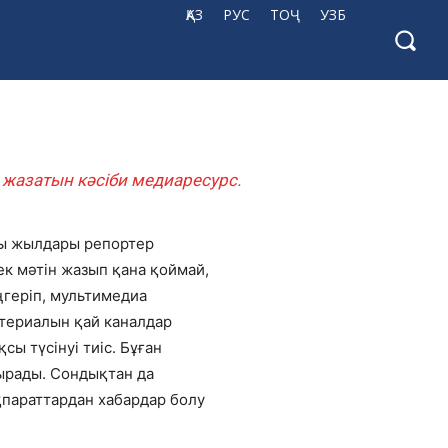
ҚАЗ
РУС
ТОҶ
УЗБ
жазатын кәсіби медиаресурс.
ғы жылдары репортер
тек мәтін жазып қана қоймай,
ңгеріп, мультимедиа
атериалын қай каналдар
сы түсінуі тиіс. Бұған
ырады. Сондықтан да
қпараттардан хабардар болу