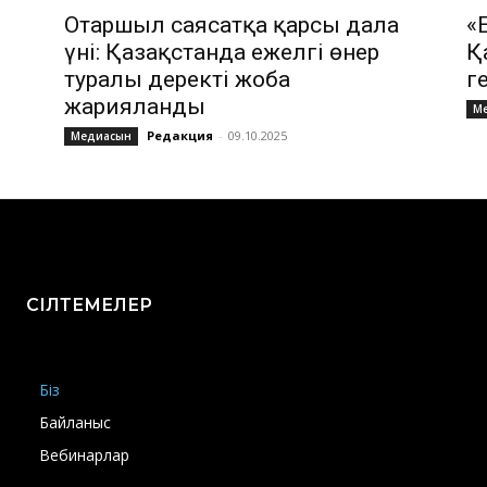
Отаршыл саясатқа қарсы дала
«
үні: Қазақстанда ежелгі өнер
Қ
туралы деректі жоба
г
жарияланды
М
Редакция
-
09.10.2025
Медиасын
СІЛТЕМЕЛЕР
Біз
Байланыс
Вебинарлар