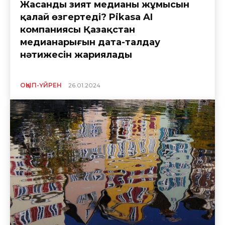
Жасанды зият медианың жұмысын
қалай өзгертеді? Pikasa AI
компаниясы Қазақстан
медианарығын дата-талдау
нәтижесін жариялады
ОҚЫП-ҮЙРЕН
26.01.2024