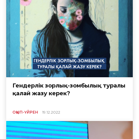
Гендерлік зорлық-зомбылық туралы
қалай жазу керек?
ОҚЫП-ҮЙРЕН
19.12.2022