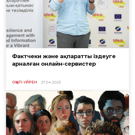
Фактчекиң және ақпаратты іздеуге
арналған онлайн-сервистер
ОҚЫП-ҮЙРЕН
27.04.2023