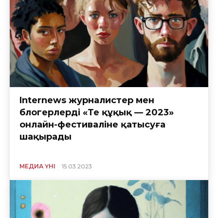
Internews журналистер мен
блогерлерді «Тең құқық — 2023»
онлайн-фестиваліне қатысуға
шақырады
МЕДИА ҮНІ
15.03.2023