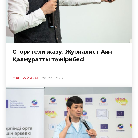
Сторителиң жазу. Журналист Аян
Қалмұраттың тәжірибесі
ОҚЫП-ҮЙРЕН
28.04.2023