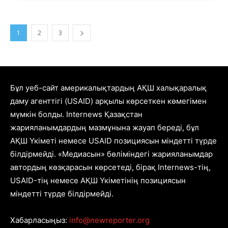
1
2
3
Бұл уеб-сайт америкалықтардың АҚШ халықаралық
даму агенттігі (USAID) арқылы көрсеткен көмегімен
мүмкін болды. Internews Қазақстан
жарияланымдардың мазмұнына жауап береді, бұл
АҚШ Үкіметі немесе USAID позициясын міндетті түрде
білдірмейді. «Медиасын» бөліміндегі жарияланымдар
автордың көзқарасын көрсетеді, бірақ Internews-тің,
USAID-тің немесе АҚШ Үкіметінің позициясын
міндетті түрде білдірмейді.
Хабарласыңыз:
info@newreporter.org