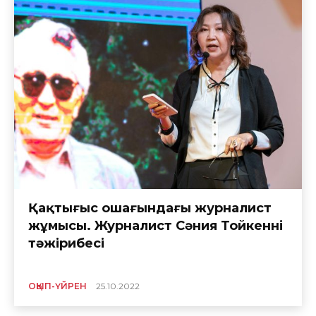
Қақтығыс ошағындағы журналист
жұмысы. Журналист Сәния Тойкеннің
тәжірибесі
ОҚЫП-ҮЙРЕН
25.10.2022