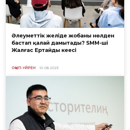
Әлеуметтік желіде жобаны нөлден
бастап қалай дамытады? SMM-ші
Жалғас Ертайдың кеңесі
ОҚЫП-ҮЙРЕН
10.08.2023