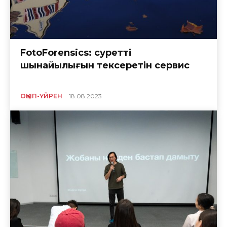
FotoForensics: суреттің
шынайылығын тексеретін сервис
ОҚЫП-ҮЙРЕН
18.08.2023