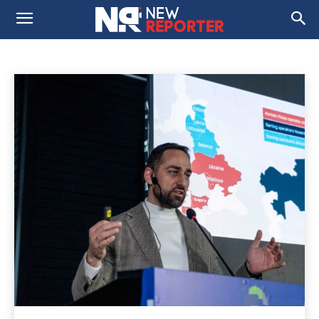
ОҚЫП-ҮЙРЕН
Домой
Оқып-үйрен