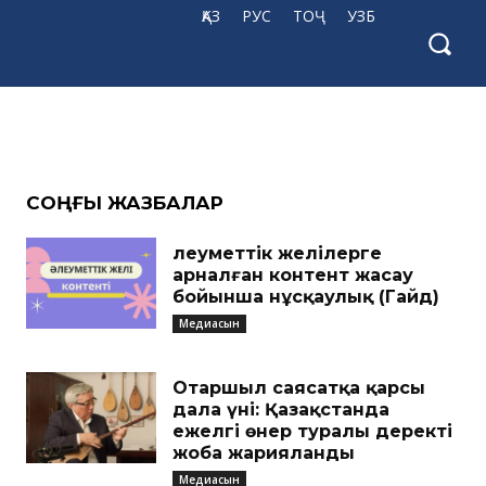
ҚАЗ
РУС
ТОҶ
УЗБ
CОҢҒЫ ЖАЗБАЛАР
Әлеуметтік желілерге
арналған контент жасау
бойынша нұсқаулық (Гайд)
Медиасын
Отаршыл саясатқа қарсы
дала үні: Қазақстанда
ежелгі өнер туралы деректі
жоба жарияланды
Медиасын