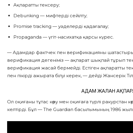
Ақпаратты тексеру;
Debunking — мифтерді сейілту;
Promise tracking — уәделерді қадағалау;
Propaganda — үгіт-насихатқа қарсы күрес.
— Адамдар фактчек пен верификацияны шатастырып
верификация дегеніміз — ақпарат шықпай тұрып те
верификация жасай бермейді. Естіген ақпаратты т
пен пікірді ажырата білуі керек, — дейді Жансерік Тіл
АДАМ ЖАЛҒАН АҚПАР
Ол оқиғаны тұтас көру мен оқиғаға түрлі ракурстан к
келтірді. Бұл — The Guardian басылымының 1986 жылы