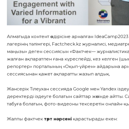
Алматыда контент өндірісіне арналған IdeaCamp2023 
лагерінің тәлімгері, Factcheck.kz журналисі, медиат
маңызы» деген сессиясын «Фактчек— журналистика
жалған ақпаратпен ғана күреспейді, кез келген (шын
репортер» порталының «Оқып-үйрен» айдарына арн
сессиясынан қажет ақпаратты жазып алдық.
Жансерік Тілеухан сессияда Google мен Yandex іздеу
деректерді іздеуге болатын сайттар жөнінде айтты.
табуға болатын, фото-видеоны тексеретін онлайн-қ
Жалпы фактчек
төрт нәрсені
қарастырады екен: