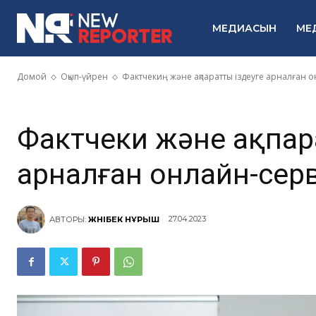
іздеуге арна
МЕДИАСЫН
МЕ
сервистер
Домой
Оқып-үйрен
Фактчекиң және ақпаратты іздеуге арналған 
Фактчекиң және ақпар
арналған онлайн-сер
27.04.2023
АВТОРЫ:
ЖӘНІБЕК НҰРЫШ