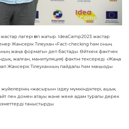
жастар лагері өтіп жатыр. IdeaCamp2023 жастар
ренер Жансерік Тілеухан «Fact-checking һәм оның
ның жаңа форматы» деп бастады. Өйткені фактчек
дық, жалған, манипуляция) фактіні тексереді. «Жаңа
ап Жансерік Тілеуханның пайдалы һәм маңызды
 жүйелерінің «жасырын» іздеу мүмкіндіктері, ашық
 Сайт пен домен атауы және жеке адам туралы дерек
ызметтерді таныстырды.