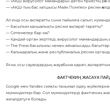
— «АҚШ вирусолог мамандары» деген тіркестің рөл 
— «АҚШ-тың бас хатшысы Майк Помпео» ресми өкілді
Ал енді осы ақпаратты сыни пайымға салып, күмәнд
— Басылым қаншалықты ресми ақпарат таратты?
— Сілтемелер бар ма?
— Қандай орган зерттеді, вирусолог мамандардың ат
— The Press басылымы немен айналысады, бағыттар
— Халықаралық және республикалық ресми органда
Яғни, осы сауалдардың жауабына қарап, ақпараттың р
ФАКТЧЕКИҢ ЖАСАУҒА ПАЙ
Google мен Yandex сияқты танымал іздеу жүйелеріні
мүмкіндіктері бар. Сол мүмкіндіктерді фактчекиң ж
жеңілдетуге болады.