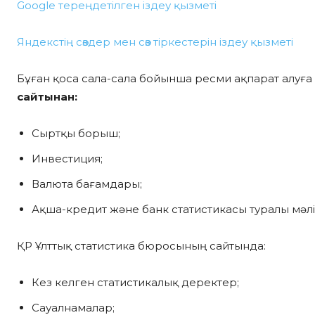
Google тереңдетілген іздеу қызметі
Яндекстің сөздер мен сөз тіркестерін іздеу қызметі
Бұған қоса сала-сала бойынша ресми ақпарат алуға
сайтынан:
Сыртқы борыш;
Инвестиция;
Валюта бағамдары;
Ақша-кредит және банк статистикасы туралы мәлі
ҚР Ұлттық статистика бюросының сайтында:
Кез келген статистикалық деректер;
Сауалнамалар;