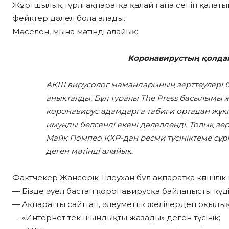
Жұртшылық түрлі ақпаратқа қалай ғана сеніп қалат
фейктер дәлел бола алады.
Мәселен, мына мәтінді алайық:
Коронавирустың қолда
АҚШ вирусолог мамандарының зерттеулері 
анықталды. Бұл туралы The Press басылымы
коронавирус адамдарға табиғи ортадан жұқ
имунды белсенді екені дәлелденді. Толық зе
Майк Помпео ҚХР-дан ресми түсініктеме сұр
деген мәтінді алайық.
Фактчекер Жансерік Тілеухан бұл ақпаратқа көпшілік 
— Бізде әуел бастан коронавирусқа байланысты күді
— Ақпаратты сайттан, әлеуметтік желілерден оқыдық
— «Интернет тек шындықты жазады» деген түсінік;