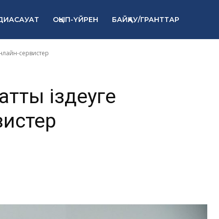
лған онлайн-
ДИАСАУАТ
ОҚЫП-ҮЙРЕН
БАЙҚАУ/ГРАНТТАР
онлайн-сервистер
атты іздеуге
вистер