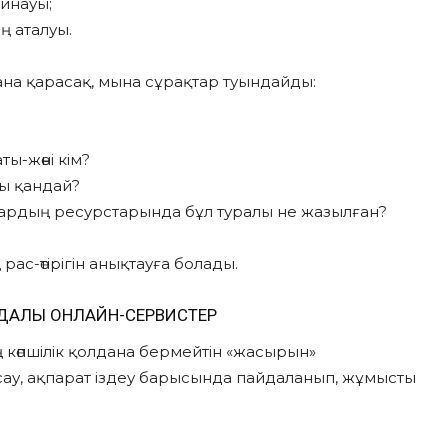
ойнауы;
ң аталуы.
ана қарасақ, мына сұрақтар туындайды:
ы-жөні кім?
ы қандай?
рдың ресурстарында бұл туралы не жазылған?
ас-өтірігін анықтауға болады.
ДАЛЫ ОНЛАЙН-СЕРВИСТЕР
ң көпшілік қолдана бермейтін «жасырын»
асау, ақпарат іздеу барысында пайдаланып, жұмысты