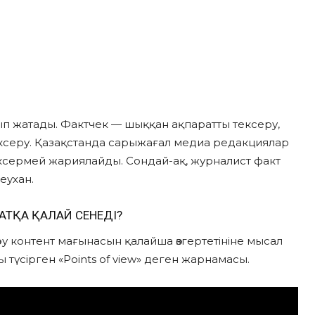
 жатады. Фактчек — шыққан ақпаратты тексеру,
ксеру. Қазақстанда сарыжағал медиа редакциялар
ексермей жариялайды. Сондай-ақ, журналист факт
еухан.
АТҚА ҚАЛАЙ СЕНЕДІ?
өру контент мағынасын қалайша өзгертетініне мысал
 түсірген «Points of view» деген жарнамасы.