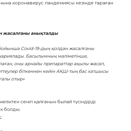
ынына коронавирус пандемиясы кезінде тараған
н жасалғаны анықталды
бойынша Covid-19-дың қолдан жасалғаны
 жариялады. Басылымның мәліметінше,
паған, оны арнайы препараттар ақылы жасап,
рттеулер біткеннен кейін АҚШ-тың бас хатшысы
ғалы отыр»
неліктен сеніп қалғанын былай түсіндірді:
к болды;
;