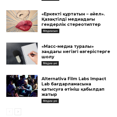
«Еркекті құртатын – әйел».
Қазақтілді медиадағы
гендерлік стереотиптер
Медиасын
«Масс-медиа туралы»
заңдағы негізгі өзгерістерге
шолу
Медиа үні
Alternativa Film Labs Impact
Lab бағдарламасына
қатысуға өтініш қабылдап
жатыр
Медиа үні