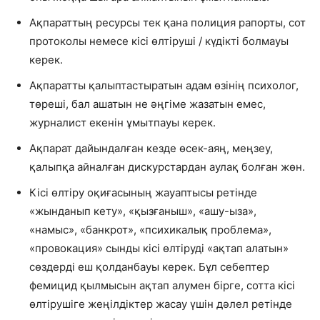
Ақпараттың ресурсы тек қана полиция рапорты, сот
протоколы немесе кісі өлтіруші / күдікті болмауы
керек.
Ақпаратты қалыптастыратын адам өзінің психолог,
төреші, бал ашатын не әңгіме жазатын емес,
журналист екенін ұмытпауы керек.
Ақпарат дайындалған кезде өсек-аяң, меңзеу,
қалыпқа айналған дискурстардан аулақ болған жөн.
Кісі өлтіру оқиғасының жауаптысы ретінде
«жынданып кету», «қызғаныш», «ашу-ыза»,
«намыс», «банкрот», «психикалық проблема»,
«провокация» сынды кісі өлтіруді «ақтап алатын»
сөздерді еш қолданбауы керек. Бұл себептер
фемицид қылмысын ақтап алумен бірге, сотта кісі
өлтірушіге жеңілдіктер жасау үшін дәлел ретінде