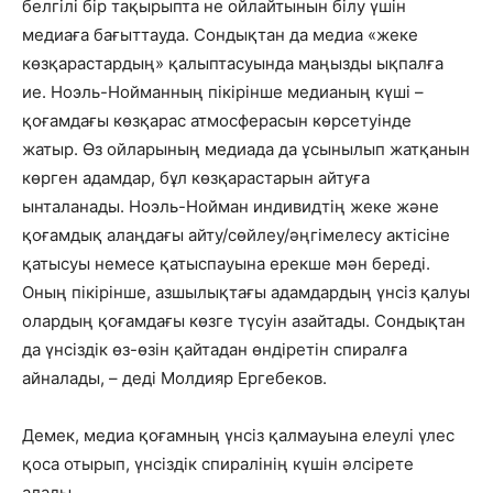
белгілі бір тақырыпта не ойлайтынын білу үшін
медиаға бағыттауда. Сондықтан да медиа «жеке
көзқарастардың» қалыптасуында маңызды ықпалға
ие. Ноэль-Нойманның пікірінше медианың күші –
қоғамдағы көзқарас атмосферасын көрсетуінде
жатыр. Өз ойларының медиада да ұсынылып жатқанын
көрген адамдар, бұл көзқарастарын айтуға
ынталанады. Ноэль-Нойман индивидтің жеке және
қоғамдық алаңдағы айту/сөйлеу/әңгімелесу актісіне
қатысуы немесе қатыспауына ерекше мән береді.
Оның пікірінше, азшылықтағы адамдардың үнсіз қалуы
олардың қоғамдағы көзге түсуін азайтады. Сондықтан
да үнсіздік өз-өзін қайтадан өндіретін спиралға
айналады, – деді Молдияр Ергебеков.
Демек, медиа қоғамның үнсіз қалмауына елеулі үлес
қоса отырып, үнсіздік спиралінің күшін әлсірете
алады.