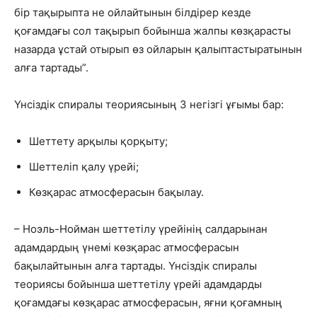
бір тақырыпта не ойлайтынын білдірер кезде
қоғамдағы сол тақырып бойынша жалпы көзқарасты
назарда ұстай отырып өз ойларын қалыптастыратынын
алға тартады”.
Үнсіздік спиралы теориясының 3 негізгі ұғымы бар:
Шеттету арқылы қорқыту;
Шеттеліп қалу үрейі;
Көзқарас атмосферасын бақылау.
– Ноэль-Нойман шеттетілу үрейінің салдарынан
адамдардың үнемі көзқарас атмосферасын
бақылайтынын алға тартады. Үнсіздік спиралы
теориясы бойынша шеттетілу үрейі адамдарды
қоғамдағы көзқарас атмосферасын, яғни қоғамның