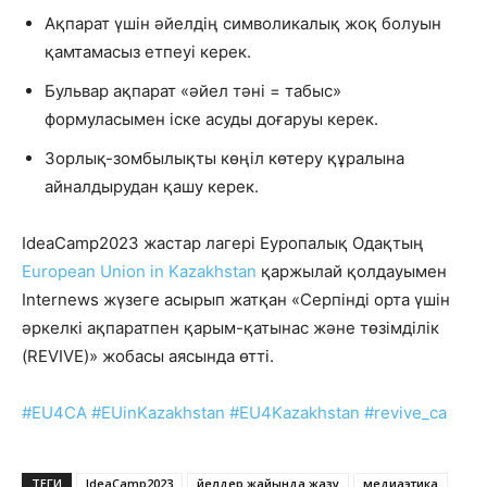
Ақпарат үшін әйелдің символикалық жоқ болуын
қамтамасыз етпеуі керек.
Бульвар ақпарат «әйел тәні = табыс»
формуласымен іске асуды доғаруы керек.
Зорлық-зомбылықты көңіл көтеру құралына
айналдырудан қашу керек.
IdeaCamp2023 жастар лагері Еуропалық Одақтың
European Union in Kazakhstan
қаржылай қолдауымен
Internews жүзеге асырып жатқан «Серпінді орта үшін
әркелкі ақпаратпен қарым-қатынас және төзімділік
(REVIVE)» жобасы аясында өтті.
#EU4CA
#EUinKazakhstan
#EU4Kazakhstan
#revive_ca
ТЕГИ
IdeaCamp2023
әйелдер жайында жазу
медиаэтика