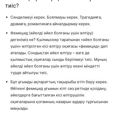
тиіс?
Сәнделмеуі керек. Боялмауы керек. Трагедияға,
драмаға, романтикаға айналдырмау керек.
Фемицид (әйелді әйел болғаны үшін өлтіру)
дегеніміз не? Қылмыскер тарапынан «әйел болғаны
үшін» өлтірілген кісі өлтіру оқиғасы «фемицид» деп
аталады. Сондықтан әйел өлтіру – өзге де
қылмыстық оқиғалар сынды берілмеуі тиіс. Мұның
әйелді әйел болғаны үшін өлтіру екені міндетті
түрде айтылуы тиіс.
Бұл ұғымды ақпараттың тақырыбы етіп беру керек.
Өйткені фемицид ұғымын кілт сөз ретінде қолдану,
әйелдерге бағытталған кісі өлтірушілік
оқиғаларына қоғамның назарын аудару тұрғысынан
маңызды.