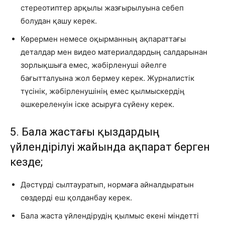
стереотиптер арқылы жазғырылуына себеп
болудан қашу керек.
Көрермен немесе оқырманның ақпараттағы
деталдар мен видео материалдардың салдарынан
зорлықшыға емес, жәбірленуші әйелге
бағытталуына жол бермеу керек. Журналистік
түсінік, жәбірленушінің емес қылмыскердің
әшкереленуін іске асыруға сүйену керек.
5. Бала жастағы қыздардың
үйлендірілуі жайында ақпарат берген
кезде;
Дәстүрді сылтауратып, нормаға айналдыратын
сөздерді еш қолданбау керек.
Бала жаста үйлендірудің қылмыс екені міндетті