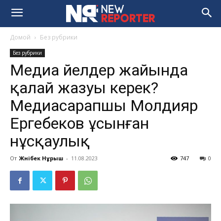
Домой
Без рубрики
Без рубрики
Медиа әйелдер жайында
қалай жазуы керек?
Медиасарапшы Молдияр
Ергебеков ұсынған
нұсқаулық
От
Жәнібек Нұрыш
-
11.08.2023
747
0