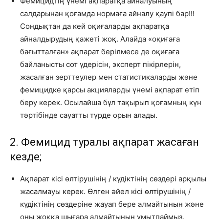
Фемицидтің үнемі ақпаратқа айналуының
салдарынан қоғамда нормаға айналу қаупі бар!!!
Сондықтан да кей оқиғаларды ақпаратқа
айналдырудың қажеті жоқ. Алайда «оқиғаға
бағытталған» ақпарат берілмесе де оқиғаға
байланысты сот үдерісін, эксперт пікірлерін,
жасалған зерттеулер мен статистикаларды және
фемицидке қарсы акцияларды үнемі ақпарат етіп
беру керек. Осылайша бұл тақырып қоғамның күн
тәртібінде сауатты түрде орын алады.
2. Фемицид туралы ақпарат жасаған
кезде;
Ақпарат кісі өлтірушінің / күдіктінің сөздері арқылы
жасалмауы керек. Өлген әйел кісі өлтірушінің /
күдіктінің сөздеріне жауап бере алмайтынын және
оны жоққа шығара алмайтынын ұмытпаймыз.