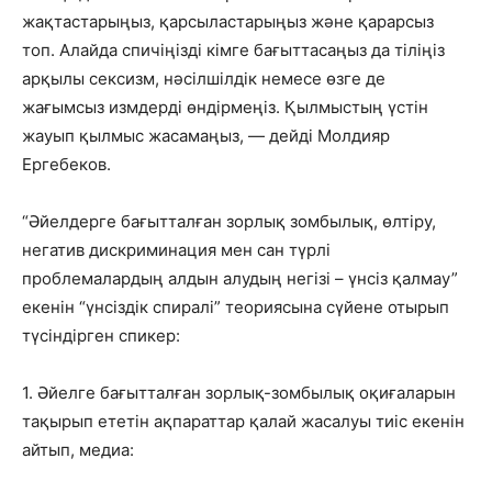
жақтастарыңыз, қарсыластарыңыз және қарарсыз
топ. Алайда спичіңізді кімге бағыттасаңыз да тіліңіз
арқылы сексизм, нәсілшілдік немесе өзге де
жағымсыз измдерді өндірмеңіз. Қылмыстың үстін
жауып қылмыс жасамаңыз, — дейді Молдияр
Ергебеков.
“Әйелдерге бағытталған зорлық зомбылық, өлтіру,
негатив дискриминация мен сан түрлі
проблемалардың алдын алудың негізі – үнсіз қалмау”
екенін “үнсіздік спиралі” теориясына сүйене отырып
түсіндірген спикер:
1. Әйелге бағытталған зорлық-зомбылық оқиғаларын
тақырып ететін ақпараттар қалай жасалуы тиіс екенін
айтып, медиа: