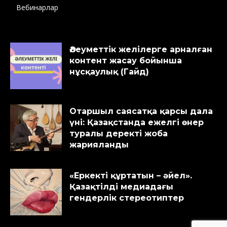
Вебинарлар
Әлеуметтік желілерге арналған
контент жасау бойынша
нұсқаулық (Гайд)
Отаршыл саясатқа қарсы дала
үні: Қазақстанда ежелгі өнер
туралы деректі жоба
жарияланды
«Еркекті құртатын – әйел».
Қазақтілді медиадағы
гендерлік стереотиптер