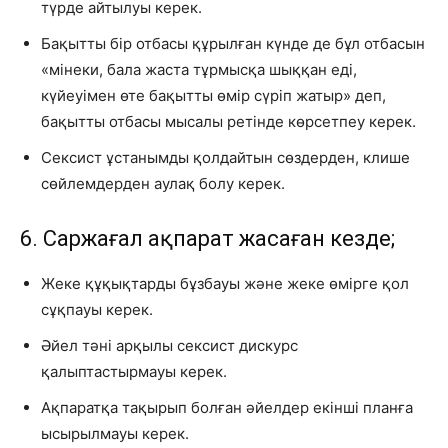
түрде айтылуы керек.
Бақытты бір отбасы құрылған күнде де бұл отбасын
«мінеки, бала жаста тұрмысқа шыққан еді,
күйеуімен өте бақытты өмір сүріп жатыр» деп,
бақытты отбасы мысалы ретінде көрсетпеу керек.
Сексист ұстанымды қолдайтын сөздерден, клише
сөйлемдерден аулақ болу керек.
6. Саржағал ақпарат жасаған кезде;
Жеке құқықтарды бұзбауы және жеке өмірге қол
сұқпауы керек.
Әйел тәні арқылы сексист дискурс
қалыптастырмауы керек.
Ақпаратқа тақырып болған әйелдер екінші планға
ысырылмауы керек.