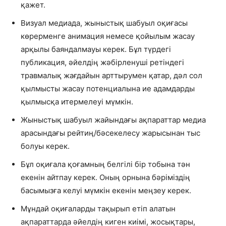
қажет.
Визуал медиада, жыныстық шабуыл оқиғасы
көрерменге анимация немесе қойылым жасау
арқылы баяндалмауы керек. Бұл түрдегі
публикация, әйелдің жәбірленуші ретіндегі
травмалық жағдайын арттырумен қатар, дәл сол
қылмысты жасау потенциалына ие адамдарды
қылмысқа итермелеуі мүмкін.
Жыныстық шабуыл жайындағы ақпараттар медиа
арасындағы рейтиң/бәсекелесу жарысынан тыс
болуы керек.
Бұл оқиғала қоғамның белгілі бір тобына тән
екенін айтпау керек. Оның орнына бәріміздің
басымызға келуі мүмкін екенін меңзеу керек.
Мұндай оқиғаларды тақырып етіп алатын
ақпараттарда әйелдің киген киімі, жосықтары,