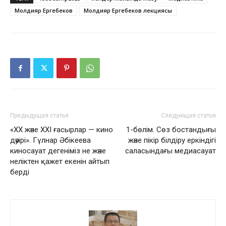
Молдияр Ергебеков
Молдияр Ергебеков лекциясы
Предыдущая статья
Следующая статья
«XX және XXI ғасырлар — кино
1-бөлім. Сөз бостандығы
дәуірі». Гүлнар Әбікеева
және пікір білдіру еркіндігі
киносауат дегеніміз не және
саласындағы медиасауат
неліктен қажет екенін айтып
берді