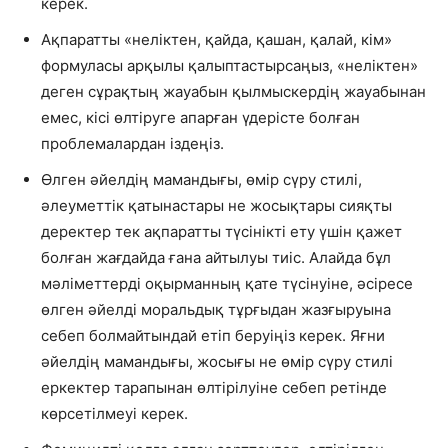
керек.
Ақпаратты «неліктен, қайда, қашан, қалай, кім»
формуласы арқылы қалыптастырсаңыз, «неліктен»
деген сұрақтың жауабын қылмыскердің жауабынан
емес, кісі өлтіруге апарған үдерісте болған
проблемалардан іздеңіз.
Өлген әйелдің мамандығы, өмір сүру стилі,
әлеуметтік қатынастары не жосықтары сияқты
деректер тек ақпаратты түсінікті ету үшін қажет
болған жағдайда ғана айтылуы тиіс. Алайда бұл
мәліметтерді оқырманның қате түсінуіне, әсіресе
өлген әйелді моральдық тұрғыдан жазғыруына
себеп болмайтындай етіп беруіңіз керек. Яғни
әйелдің мамандығы, жосығы не өмір сүру стилі
еркектер тарапынан өлтірілуіне себеп ретінде
көрсетілмеуі керек.