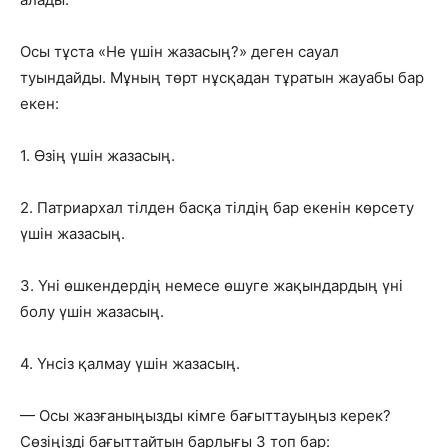
Осы тұста «Не үшін жазасың?» деген сауал
туындайды. Мұның төрт нұсқадан тұратын жауабы бар
екен:
1. Өзің үшін жазасың.
2. Патриархал тілден басқа тілдің бар екенін көрсету
үшін жазасың.
3. Үні өшкендердің немесе өшуге жақындардың үні
болу үшін жазасың.
4. Үнсіз қалмау үшін жазасың.
— Осы жазғаныңызды кімге бағыттауыңыз керек?
Сөзіңізді бағыттайтын барлығы 3 топ бар: