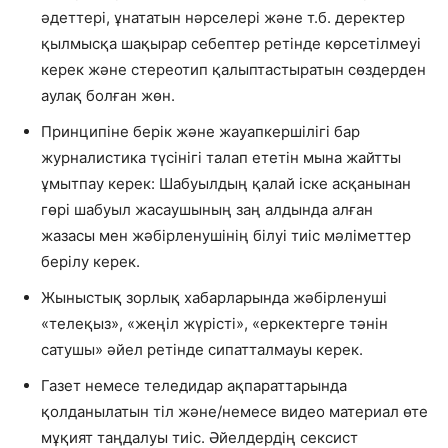
әдеттері, ұнататын нәрселері және т.б. деректер
қылмысқа шақырар себептер ретінде көрсетілмеуі
керек және стереотип қалыптастыратын сөздерден
аулақ болған жөн.
Принципіне берік және жауапкершілігі бар
журналистика түсінігі талап ететін мына жайтты
ұмытпау керек: Шабуылдың қалай іске асқанынан
гөрі шабуыл жасаушының заң алдында алған
жазасы мен жәбірленушінің білуі тиіс мәліметтер
берілу керек.
Жыныстық зорлық хабарларында жәбірленуші
«телеқыз», «жеңіл жүрісті», «еркектерге тәнін
сатушы» әйел ретінде сипатталмауы керек.
Газет немесе теледидар ақпараттарында
қолданылатын тіл және/немесе видео материал өте
мұқият таңдалуы тиіс. Әйелдердің сексист