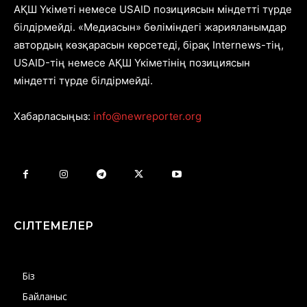
АҚШ Үкіметі немесе USAID позициясын міндетті түрде
білдірмейді. «Медиасын» бөліміндегі жарияланымдар
автордың көзқарасын көрсетеді, бірақ Internews-тің,
USAID-тің немесе АҚШ Үкіметінің позициясын
міндетті түрде білдірмейді.
Хабарласыңыз:
info@newreporter.org
СІЛТЕМЕЛЕР
Біз
Байланыс