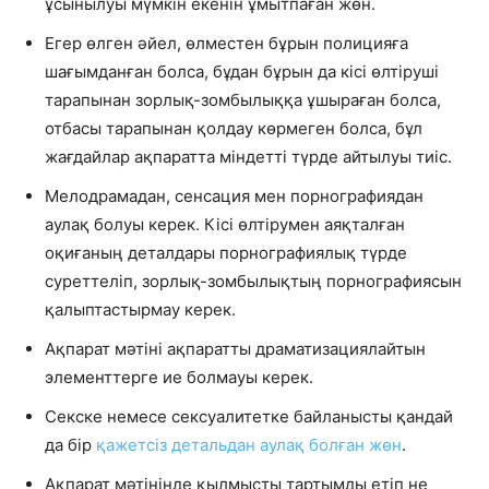
ұсынылуы мүмкін екенін ұмытпаған жөн.
Егер өлген әйел, өлместен бұрын полицияға
шағымданған болса, бұдан бұрын да кісі өлтіруші
тарапынан зорлық-зомбылыққа ұшыраған болса,
отбасы тарапынан қолдау көрмеген болса, бұл
жағдайлар ақпаратта міндетті түрде айтылуы тиіс.
Мелодрамадан, сенсация мен порнографиядан
аулақ болуы керек. Кісі өлтірумен аяқталған
оқиғаның деталдары порнографиялық түрде
суреттеліп, зорлық-зомбылықтың порнографиясын
қалыптастырмау керек.
Ақпарат мәтіні ақпаратты драматизациялайтын
элементтерге ие болмауы керек.
Секске немесе сексуалитетке байланысты қандай
да бір
қажетсіз детальдан аулақ болған жөн
.
Ақпарат мәтінінде қылмысты тартымды етіп не