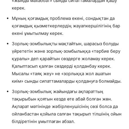
«жынды махаббат» сынды сипаттамалардан қашу
керек.
Мұның қоғамдық проблема екені, сондықтан да
қоғамдық қызметкерлердің жауапкершілігінің бар
екені ұмытылмау керек.
Зорлық-зомбылықты мақтайтын, шарасыз болуды
үйрететін және зорлық-зомбылыққа «тәрбие беру
құралы» деп қарайтын сөздерге жоламау керек.
Қалыптасып қалған сөздерді қолданбау керек.
Мысалы «таяқ жеу» не «зорлыққа жол ашатын
киім» сынды сипаттамаларды қолдануға болмайды.
Зорлық-зомбылық жайындағы ақпараттың
тақырыбын қоятын кезде өте абай болған жөн.
Ақпарат мәтінінде жәбірленушісінің сөзі болса да
ойланбастан қойыла салған тақырып тілшінің ойын
білдіретінін ұмытпаған абзал.