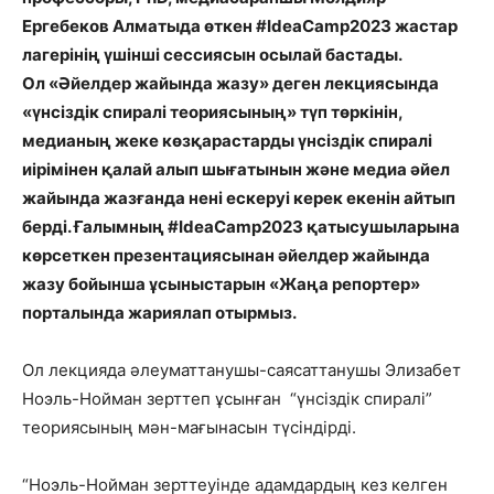
Ергебеков Алматыда өткен #IdeaCamp2023 жастар
лагерінің үшінші сессиясын осылай бастады.
Ол «Әйелдер жайында жазу» деген лекциясында
«үнсіздік спиралі теориясының» түп төркінін,
медианың жеке көзқарастарды үнсіздік спиралі
иірімінен қалай алып шығатынын және медиа әйел
жайында жазғанда нені ескеруі керек екенін айтып
берді. Ғалымның #IdeaCamp2023 қатысушыларына
көрсеткен презентациясынан әйелдер жайында
жазу бойынша ұсыныстарын «Жаңа репортер»
порталында жариялап отырмыз.
Ол лекцияда әлеуматтанушы-саясаттанушы Элизабет
Ноэль-Нойман зерттеп ұсынған “үнсіздік спиралі”
теориясының мән-мағынасын түсіндірді.
“Ноэль-Нойман зерттеуінде адамдардың кез келген