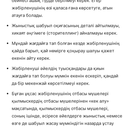
бейнесі ашық түрде берілмеуі керек. Егер
жәбірленушінің өзі қаласа ғана көрсетуге, атын
атауға болады.
Жыныстық шабуыл оқиғасының деталі айтылмауы,
хикаят әңгімеге (сторителлинг) айналмауы керек.
Мұндай жағдайға тап болған кезде жәбірленушінің
қайда барып, қай нөмірге қоңырау шалуы қажет
екенін айту керек.
Жәбірленуші әйелдің туысқандары да қиын
жағдайға тап болуы мүмкін екенін ескеріп, қандай
да бір мекенжай көрсетілмеуі керек.
Бұған ұқсас жәбірленушінің отбасы мүшелері
қылмыскердің отбасы мүшелерінен «кек алу»
мақсатында, қылмыскердің отбасы мүшелері,
соның ішінде, әсіресе әйелдерге жыныстық немесе
өзге де шабуыл жасау мүмкіндігін назарда ұстау