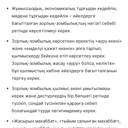
Жұмыссыздық, экономикалық тұрғыдан кедейлік,
мәдени тұрғыдан кедейлік – әйелдерге
бағытталған зорлық-зомбылықтың негізгі себебі
ретінде көрсетілмеуі керек.
Зорлық-зомбылық көрсеткен еркектің «ауру екені»
және «емделуі қажет екенін» алға тартып,
қылмыскерді бейкүнә етіп көрсетпеу керек.
Зорлық-зомбылық жасау «ауру» болса, неліктен
бұл қылмыстың көбіне әйелдерге бағытталғанын
тергеу керек.
Зорлық-зомбылық қылмыс екені ұмытылмауы
керек және дәстүрлердің бір бөлшегі ретінде
түсініп, сондай түсінікпен қарауға себеп
болатындай түрде легитимдемеу керек.
«Жасырын махаббат», «тыйым салынған махаббат»,