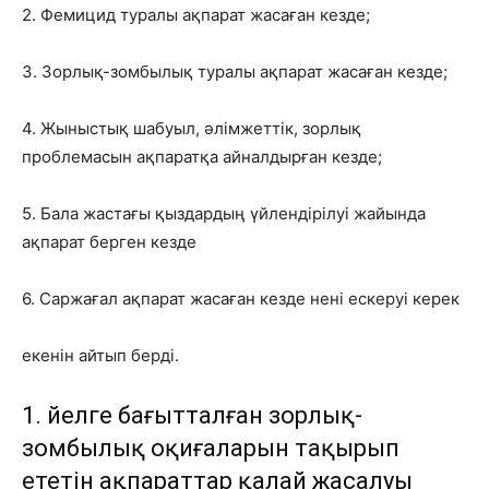
2. Фемицид туралы ақпарат жасаған кезде;
3. Зорлық-зомбылық туралы ақпарат жасаған кезде;
4. Жыныстық шабуыл, әлімжеттік, зорлық
проблемасын ақпаратқа айналдырған кезде;
5. Бала жастағы қыздардың үйлендірілуі жайында
ақпарат берген кезде
6. Саржағал ақпарат жасаған кезде нені ескеруі керек
екенін айтып берді.
1. Әйелге бағытталған зорлық-
зомбылық оқиғаларын тақырып
ететін ақпараттар қалай жасалуы