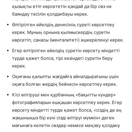
қызықты етіп көрсететін қандай да бір сөз не
баяндау тәсілін қолданбауы керек.
Өлтірілген әйелдің денесінің суреті көрсетпеу
керек. Мұның орнына қылмыскердің суретін
көрсетіп, санасы (менталитеті) әшкереленуі керек.
Егер өлтірілген әйелдің суретін көрсету міндетті
түрде қажет болса, тірі кезіндегі суретін беру
керек.
Оқиғаны қалыпты жағдайға айналдыратыны үшін
оқиға болған жердің бейнесін көрсетпеу керек.
Кісі өлтіруші мен құрбанның «бақытты күндер»
фотографияларын ешқашан көрсетпеу керек. Егер
көрсету міндетті түрде қажет болса, «сіздің де ең
жақыныңыз бір күні сізді өлтіруі мүмкін» деген
мағынаға келетін сөздер немесе меңзеу қолдану