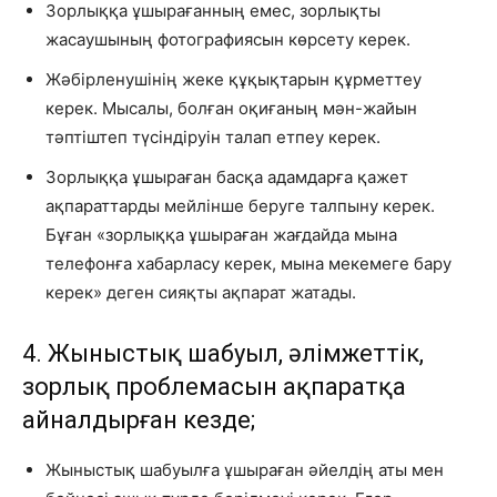
Зорлыққа ұшырағанның емес, зорлықты
жасаушының фотографиясын көрсету керек.
Жәбірленушінің жеке құқықтарын құрметтеу
керек. Мысалы, болған оқиғаның мән-жайын
тәптіштеп түсіндіруін талап етпеу керек.
Зорлыққа ұшыраған басқа адамдарға қажет
ақпараттарды мейлінше беруге талпыну керек.
Бұған «зорлыққа ұшыраған жағдайда мына
телефонға хабарласу керек, мына мекемеге бару
керек» деген сияқты ақпарат жатады.
4. Жыныстық шабуыл, әлімжеттік,
зорлық проблемасын ақпаратқа
айналдырған кезде;
Жыныстық шабуылға ұшыраған әйелдің аты мен