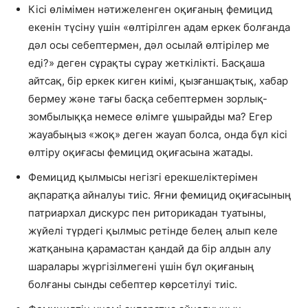
Кісі өлімімен нәтижеленген оқиғаның фемицид
екенін түсіну үшін «өлтірілген адам еркек болғанда
дәл осы себептермен, дәл осылай өлтірілер ме
еді?» деген сұрақты сұрау жеткілікті. Басқаша
айтсақ, бір еркек киген киімі, қызғаншақтық, хабар
бермеу және тағы басқа себептермен зорлық-
зомбылыққа немесе өлімге ұшырайды ма? Егер
жауабыңыз «жоқ» деген жауап болса, онда бұл кісі
өлтіру оқиғасы фемицид оқиғасына жатады.
Фемицид қылмысы негізгі ерекшеліктерімен
ақпаратқа айналуы тиіс. Яғни фемицид оқиғасының
патриархал дискурс пен риторикадан туатыны,
жүйелі түрдегі қылмыс ретінде белең алып келе
жатқанына қарамастан қандай да бір алдын алу
шаралары жүргізілмегені үшін бұл оқиғаның
болғаны сынды себептер көрсетілуі тиіс.