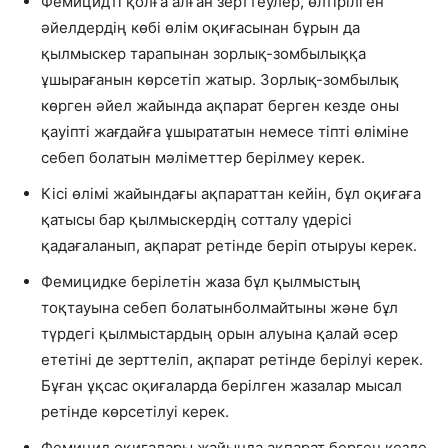
Фемицидті қолға алған зерттеулер, өлтірілген
әйелдердің көбі өлім оқиғасынан бұрын да
қылмыскер тарапынан зорлық-зомбылыққа
ұшырағанын көрсетіп жатыр. Зорлық-зомбылық
көрген әйел жайында ақпарат берген кезде оны
қауіпті жағдайға ұшырататын немесе тіпті өліміне
себеп болатын мәліметтер берілмеу керек.
Кісі өлімі жайындағы ақпараттан кейін, бұл оқиғаға
қатысы бар қылмыскердің сотталу үдерісі
қадағаланып, ақпарат ретінде беріп отыруы керек.
Фемицидке берілетін жаза бұл қылмыстың
тоқтауына себеп болатынболмайтыны және бұл
түрдегі қылмыстардың орын алуына қалай әсер
ететіні де зерттеліп, ақпарат ретінде берілуі керек.
Бұған ұқсас оқиғаларда берілген жазалар мысал
ретінде көрсетілуі керек.
Фемицид оқиғалары жайында ақпарат берген кезде