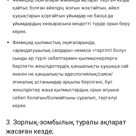
қайтыс болған әйелдің жоғын жоқтайтын, әйел
құқықтарын қорғайтын ұйымдар не басқа да
ұйымдардың көзқарасына міндетті түрде орын беру
керек.
Фемицид қылмыстық оқиғаларында,
«арандатушылық салдары» немесе «тәртіпті болу»
сынды әр түрлі себептермен қылмыскерлерге
берілетін жеңілдіктердің қаншалықты құқыққа сай
екенін не қаншалықты идеологиялық/саяси/
этикалық ұстанымдар арқылы берілгені, бұл
жеңілдіктер жаңа қылмыстардың орын алуына
себеп болатын/болмайтыны сұралып, тергелуі
керек.
3. Зорлық-зомбылық туралы ақпарат
жасаған кезде;