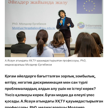
А.Ясауи атындағы ХҚТУ қауымдастырылған профессоры, PhD,
медиасарапшы Молдияр Ергебеков
Қоғам әйелдерге бағытталған зорлық зомбылық,
өлтіру, негатив дискриминация мен сан түрлі
проблемалардың алдын алу үшін не істеуі керек?
Үнсіз қалмауы керек. Бұған медиа да елеулі үлес
қосады. А.Ясауи атындағы ХҚТУ қауымдастырылған
профессоры, PhD, медиасарапшы Молдияр