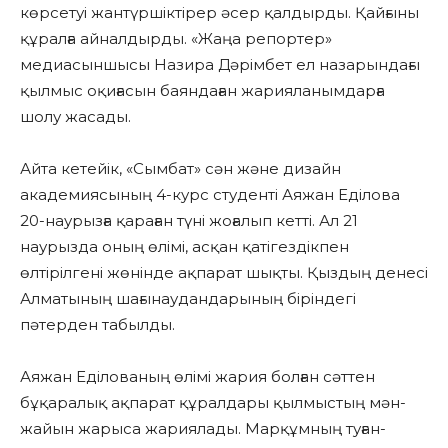
көрсетуі жантүршіктірер әсер қалдырды. Қайғыны
құралға айналдырды. «Жаңа репортер»
медиасыншысы Назира Дәрімбет ел назарындағы
қылмыс оқиғасын баяндаған жарияланымдарға
шолу жасады.
Айта кетейік, «Сымбат» сән және дизайн
академиясының 4-курс студенті Аяжан Еділова
20-наурызға қараған түні жоғалып кетті. Ал 21
наурызда оның өлімі, асқан қатігездікпен
өлтірілгені жөнінде ақпарат шықты. Қыздың денесі
Алматының шағынаудандарының біріндегі
пәтерден табылды.
Аяжан Еділованың өлімі жария болған сәттен
бұқаралық ақпарат құралдары қылмыстың мән-
жайын жарыса жариялады. Марқұмның туған-