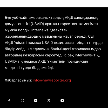
Бұл уеб-сайт америкалықтардың АҚШ халықаралық
даму агенттігі (USAID) арқылы көрсеткен көмегімен
мүмкін болды. Internews Қазақстан
жарияланымдардың мазмұнына жауап береді, бұл
АҚШ Үкіметі немесе USAID позициясын міндетті түрде
білдірмейді. «Медиасын» бөліміндегі жарияланымдар
автордың көзқарасын көрсетеді, бірақ Internews-тің,
USAID-тің немесе АҚШ Үкіметінің позициясын
міндетті түрде білдірмейді.
Хабарласыңыз:
info@newreporter.org