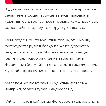
Күдікті ұсталар сәтте өз-өзіне пышақ жарақатын
салған екен. Содан ауруханаға түсіп, жарақаты
жазылған соң, тергеу изоляторына қамалды. Қазір
сотқа дейінгі тергеу-тексеру жүріп жатыр.
Осы кезде БАҚ-та күдіктінің толық-аты жөнін,
фотосуреттері, тіпті басқа да жеке деректері
лезде пайда болды. Мұндай ақпарат қайдан
келгені белгісіз, бірақ көпке таралып кетті.
Жариялауға болмайтын деректердің жариялануы,
мұндай дерек құпия сақталатыны ұмыт қалды.
Мәселен, Politic.kz сайты күдіктінің фотосын
шығарып, отбасы туралы әңгімелейді.
«Айқын» газеті сайтында фотосуреті жарияланып,