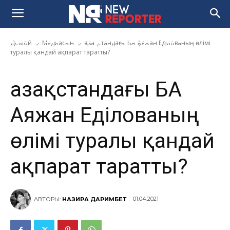
Қазақстандағы БАҚ Аяжан
Еділованың өлімі туралы
қандай ақпарат таратты?
Домой
Медиасын
Қазақстандағы БАҚ Аяжан Еділованың өлімі
туралы қандай ақпарат таратты?
Қазақстандағы БАҚ
Аяжан Еділованың
өлімі туралы қандай
ақпарат таратты?
01.04.2021
АВТОРЫ:
НАЗИРА ДАРИМБЕТ