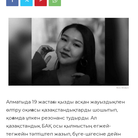
Алматыда 19 жастағы қызды асқан жауыздықпен
өлтіру оқиғасы қазақстандықтарды шошытып,
қоғамда үлкен резонанс тудырды. Ал
қазақстандық БАҚ осы қылмыстың егжей-
тегжейін тәптіштеп жазып, бүге-шігесіне дейін