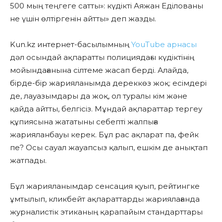
500 мың теңгеге сатты»: күдікті Аяжан Еділованы
не үшін өлтіргенін айтты» деп жазды.
Kun.kz интернет-басылымның
YouTube арнасы
дәл осындай ақпаратты полициядағы күдіктінің
мойындағанына сілтеме жасап берді. Алайда,
бірде-бір жарияланымда дереккөз жоқ: есімдері
де, лауазымдары да жоқ, ол туралы кім және
қайда айтты, белгісіз. Мұндай ақпараттар тергеу
құпиясына жататыны себепті жалпыға
жарияланбауы керек. Бұл рас ақпарат па, фейк
пе? Осы сауал жауапсыз қалып, ешкім де анықтап
жатпады.
Бұл жарияланымдар сенсация қуып, рейтингке
ұмтылып, кликбейт ақпараттарды жариялағанда
журналистік этиканың қарапайым стандарттары