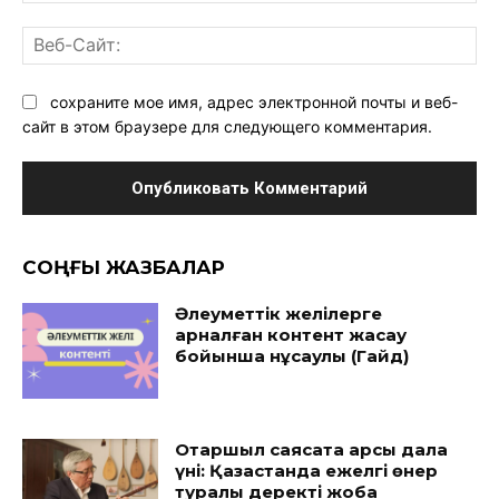
Ве
Са
сохраните мое имя, адрес электронной почты и веб-
сайт в этом браузере для следующего комментария.
CОҢҒЫ ЖАЗБАЛАР
Әлеуметтік желілерге
арналған контент жасау
бойынша нұсқаулық (Гайд)
Отаршыл саясатқа қарсы дала
үні: Қазақстанда ежелгі өнер
туралы деректі жоба