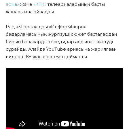
арна»
және
«КТК»
телеарналарының басты
жаңалығына айналды.
Рас, «31 арна»-дағы «Информбюро»
бағдарламасының жүргізуші сюжет басталардан
бұрын балаларды теледидар алдынан әкетуді
сұрайды. Алайда YouTube арнасына жариялаған
видеоға 18+ жас шектеуін қоймапты.