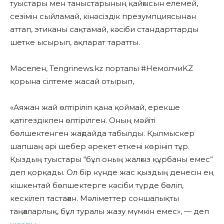
туыстары мен таныстарының қайғысын елемей,
сезімін сыйламай, кінәсіздік презумпциясынан
аттап, этиканы сақтамай, кәсіби стандарттарды
шетке ысырып, ақпарат таратты.
Мәселен, Tengrinews.kz порталы #НемолчиKZ
қорына сілтеме жасай отырып,
«Аяжан жай өлтіріліп қана қоймай, ерекше
қатігездікпен өлтірілген. Оның мәйіті
бөлшектенген жағдайда табылды. Қылмыскер
шапшаң әрі шебер әрекет еткені көрініп тұр.
Қыздың туыстары “бұл оның жалғыз құрбаны емес”
деп қорқады. Ол бір күнде жас қыздың денесін ең
кішкентай бөлшектерге кәсіби түрде бөліп,
кескілеп тастаған. Мәліметтер соншалықты
таңғаларлық, бұл туралы жазу мүмкін емес», — деп