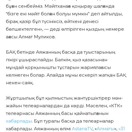
бұған сенбейміз. Мәйітханаға қоңырау шалғанда
“бізге екі мәйіт болған болуы мүмкін” деп айтылды,
бірақ қазір бұл түсініксіз, өйткені денесі
бөлшектелген», — деді өлтірілген қыздың немере
ағасы Алмат Муликов.
БАҚ бетінде Аяжанның басқа да туыстарының
пікірі ұшыраспайды. Бәлкім, қыз қазасынан
мұндай қорқынышты тұстарын жариялағысы
келмеген болар. Алайда мұны ескеріп жатқан БАҚ
некен-саяқ.
Жұртшылық бұл қылмыстың жантүршіктірер мән-
жайын телеарналардан да көрді. Мәселен, «КТК»
телеарнасы Аяжанның басы қайнатылғанын
хабарлады
. Бұл туралы басқа да телеарналар
хабарлады. Аяжанның өлімі
AstanaTV
, «
Алматы
»,
«31