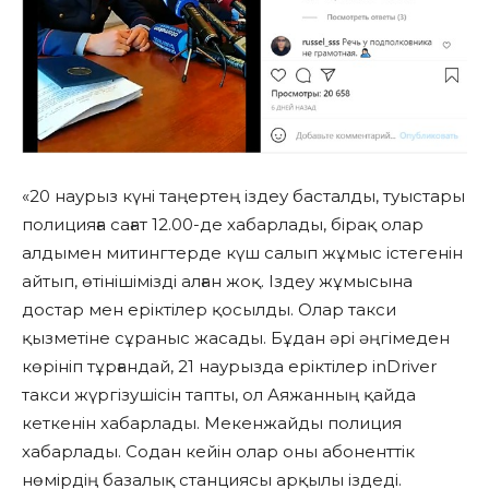
«20 наурыз күні таңертең іздеу басталды, туыстары
полицияға сағат 12.00-де хабарлады, бірақ олар
алдымен митингтерде күш салып жұмыс істегенін
айтып, өтінішімізді алған жоқ. Іздеу жұмысына
достар мен еріктілер қосылды. Олар такси
қызметіне сұраныс жасады. Бұдан әрі әңгімеден
көрініп тұрғандай, 21 наурызда еріктілер inDriver
такси жүргізушісін тапты, ол Аяжанның қайда
кеткенін хабарлады. Мекенжайды полиция
хабарлады. Содан кейін олар оны абоненттік
нөмірдің базалық станциясы арқылы іздеді.