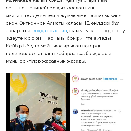
көлеңкеде қалып қойды. Қыз туыстарының
сөзінше, полицейлер қыз жоғалған күні
«митингтерде күшейту жұмысымен айналысқан»
екен.
Әйткенмен Алматы қаласы ІІД өкілдері бұл
ақпаратты
жоққа шығарып
, шағым түскен соң дереу
іздеуге кіріскенін
арнайы брифингте айтады.
Кейбір БАҚ-та мәйіт жасырылған пәтерді
полицейлер тапқаны хабарланса, басқалары
мұны еріктілер жасағанын жазады.