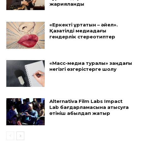
жарияланды
«Еркекті құртатын – әйел».
Қазақтілді медиадағы
гендерлік стереотиптер
«Масс-медиа туралы» заңдағы
негізгі өзгерістерге шолу
Alternativa Film Labs Impact
Lab бағдарламасына қатысуға
өтініш қабылдап жатыр