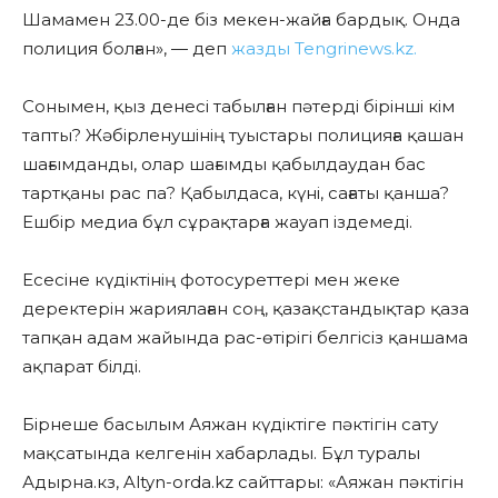
Шамамен 23.00-де біз мекен-жайға бардық. Онда
полиция болған», — деп
жазды Tengrinews.kz.
Сонымен, қыз денесі табылған пәтерді бірінші кім
тапты? Жәбірленушінің туыстары полицияға қашан
шағымданды, олар шағымды қабылдаудан бас
тартқаны рас па? Қабылдаса, күні, сағаты қанша?
Ешбір медиа бұл сұрақтарға жауап іздемеді.
Есесіне күдіктінің фотосуреттері мен жеке
деректерін жариялаған соң, қазақстандықтар қаза
тапқан адам жайында рас-өтірігі белгісіз қаншама
ақпарат білді.
Бірнеше басылым Аяжан күдіктіге пәктігін сату
мақсатында келгенін хабарлады.
Бұл туралы
Адырна.кз, Altyn-orda.kz сайттары: «Аяжан пәктігін