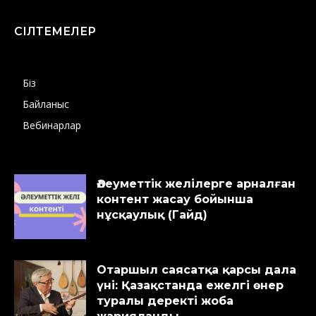
СІЛТЕМЕЛЕР
Біз
Байланыс
Вебинарлар
Әлеуметтік желілерге арналған
контент жасау бойынша
нұсқаулық (Гайд)
Отаршыл саясатқа қарсы дала
үні: Қазақстанда ежелгі өнер
туралы деректі жоба