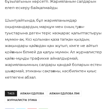
бұзылатынын көрсетті. Жарияланым салдарын
елеп-ескеру байқалмайды.
Шынтуайтында, бұл жарияланымдар
оқырмандардың марқұм мен оның туған-
туыстарына деген теріс көзқарас қалыптастыруы
мүмкін-ақ.
Кісі қолынан қаза тапқан қыздың
жақындары қайғыдан қан жұтып, кімге не айтып
қойғанын білмей да қалуы мүмкін.
Ал журналистер
қайғы-мұңды трафикке айналдырмай,
жарияланымның салдары қандай боларын естен
шығармай, этиканы сақтағаны, кәсібиліктен қиыс
кетпегені абзал.
TAGS
АЯЖАН ЕДІЛОВА
АЯЖАН ЕДІЛОВА ӨЛІМІ
ЖУРНАЛИСТІК ЭТИКА