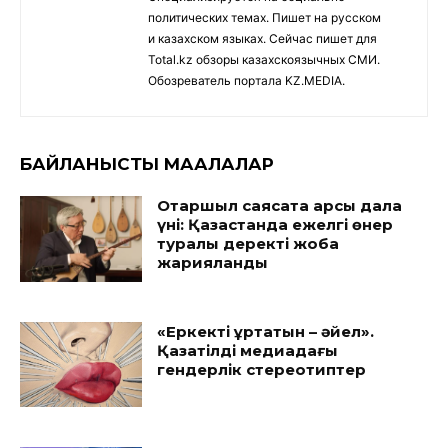
политических темах. Пишет на русском
и казахском языках. Сейчас пишет для
Total.kz обзоры казахскоязычных СМИ.
Обозреватель портала KZ.MEDIA.
БАЙЛАНЫСТЫ МАҚАЛАЛАР
Отаршыл саясатқа қарсы дала
үні: Қазақстанда ежелгі өнер
туралы деректі жоба
жарияланды
«Еркекті құртатын – әйел».
Қазақтілді медиадағы
гендерлік стереотиптер