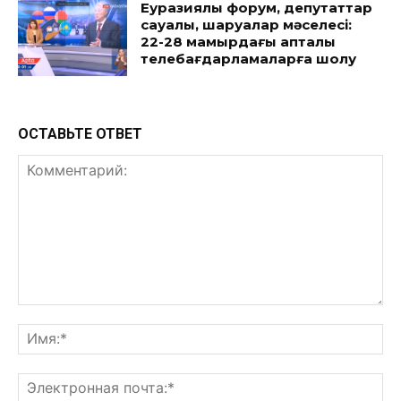
Еуразиялық форум, депутаттар
сауалы, шаруалар мәселесі:
22-28 мамырдағы апталық
телебағдарламаларға шолу
ОСТАВЬТЕ ОТВЕТ
Комментарий:
Им
Эл
поч