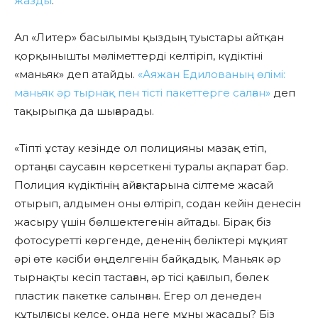
жазды
.
Ал «Литер» басылымы қыздың туыстары айтқан
қорқынышты мәліметтерді келтіріп, күдіктіні
«маньяк» деп атайды.
«Аяжан Едилованың өлімі:
маньяк әр тырнақ пен тісті пакеттерге салған»
деп
тақырыпқа да шығарады.
«Тіпті ұстау кезінде ол полицияны мазақ етіп,
ортаңғы саусағын көрсеткені туралы ақпарат бар.
Полиция күдіктінің айғақтарына сілтеме жасай
отырып, алдымен оны өлтіріп, содан кейін денесін
жасыру үшін бөлшектегенін айтады. Бірақ біз
фотосуретті көргенде, дененің бөліктері мұқият
әрі өте кәсіби өңделгенін байқадық. Маньяк әр
тырнақты кесіп тастаған, әр тісі қағылып, бөлек
пластик пакетке салынған. Егер ол денеден
құтылғысы келсе, онда неге мұны жасады? Біз