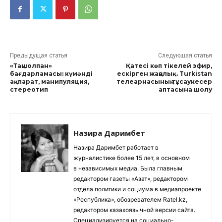
Предыдущая статья
Следующая статья
«Таңшолпан»
Қатесі көп тікелей эфир,
бағдарламасы: күмәнді
ескірген жаңалық. Turkistan
ақпарат, манипуляция,
телеарнасының тұсаукесер
стереотип
аптасына шолу
Назира Даримбет
Назира Даримбет работает в
журналистике более 15 лет, в основном
в независимых медиа. Была главным
редактором газеты «Азат», редактором
отдела политики и социума в медиапроекте
«Республика», обозревателем Ratel.kz,
редактором казахоязычной версии сайта.
Специализируется на социально-