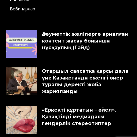
Вебинарлар
Әлеуметтік желілерге арналған
контент жасау бойынша
нұсқаулық (Гайд)
Отаршыл саясатқа қарсы дала
үні: Қазақстанда ежелгі өнер
туралы деректі жоба
жарияланды
«Еркекті құртатын – әйел».
Қазақтілді медиадағы
гендерлік стереотиптер