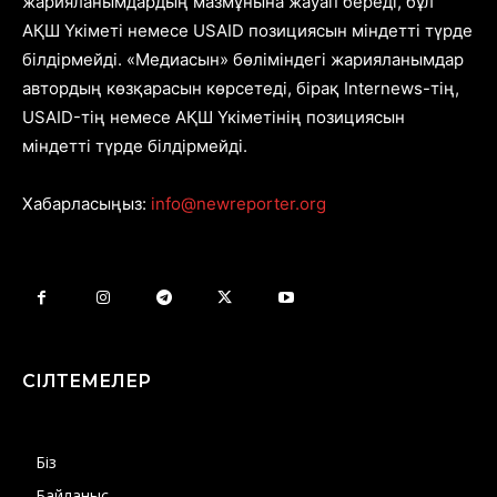
жарияланымдардың мазмұнына жауап береді, бұл
АҚШ Үкіметі немесе USAID позициясын міндетті түрде
білдірмейді. «Медиасын» бөліміндегі жарияланымдар
автордың көзқарасын көрсетеді, бірақ Internews-тің,
USAID-тің немесе АҚШ Үкіметінің позициясын
міндетті түрде білдірмейді.
Хабарласыңыз:
info@newreporter.org
СІЛТЕМЕЛЕР
Біз
Байланыс