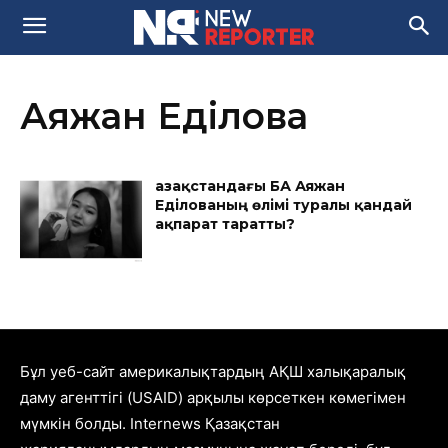
Аяжан Еділова
Қазақстандағы БАҚ Аяжан
Еділованың өлімі туралы қандай
ақпарат таратты?
Бұл уеб-сайт америкалықтардың АҚШ халықаралық
даму агенттігі (USAID) арқылы көрсеткен көмегімен
мүмкін болды. Internews Қазақстан