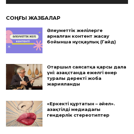
CОҢҒЫ ЖАЗБАЛАР
Әлеуметтік желілерге
арналған контент жасау
бойынша нұсқаулық (Гайд)
Отаршыл саясатқа қарсы дала
үні: Қазақстанда ежелгі өнер
туралы деректі жоба
жарияланды
«Еркекті құртатын – әйел».
Қазақтілді медиадағы
гендерлік стереотиптер