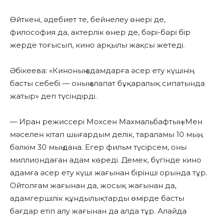
Өйткені, әдебиет те, бейнелеу өнері де,
философия да, актерлік өнер де, бәрі-бәрі бір
жерде тоғысып, кино арқылы жақсы жетеді.
Әбікеева: «Киноның адамдарға әсер ету күшінің
басты себебі — оның алапат бұқаралық сипатында
жатыр» деп түсіндірді.
— Иран режиссері Мохсен Махмальбафтың: «Мен
мәселен кітап шығардым делік, тараламы 10 мың,
бәлкім 30 мың дана. Егер фильм түсірсем, оны
миллиондаған адам көреді. Демек, бүгінде кино
адамға әсер ету күші жағынан бірінші орында тұр.
Ойтолғам жағынан да, жосық жағынан да,
адамгершілік құндылықтарды өмірде басты
бағдар етіп алу жағынан да алда тұр. Алайда