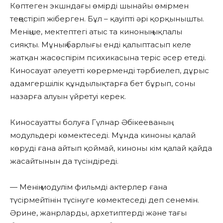
Көптеген экшндағы өмірді шынайы өмірмен
теңестіріп жіберген. Бұл – қауіпті әрі қорқынышты.
Меніңше, мектептегі атыс та киноның ықпалы
сияқты. Мұның барлығы енді қалыптасып келе
жатқан жасөспірім психикасына теріс әсер етеді.
Киносауат әлеуетті көрерменді тәрбиелеп, дұрыс
адамгершілік құндылықтарға бет бұрып, соны
назарға алуын үйретуі керек.
Киносауатты болуға Гүлнар Әбікееваның
модульдері көмектеседі. Мұнда киноны қалай
көруді ғана айтып қоймай, киноны кім қалай қайда
жасайтынын да түсіндіреді.
— Менің модулім фильмді актерлер ғана
түсірмейтінін түсінуге көмектеседі деп сенемін.
Әрине, жанрларды, архетиптерді және тағы