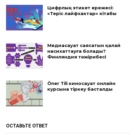
Цифрлық этикет ережесі:
«Теріс лайфхактар» кітабы
Медиасауат саясатын қалай
насихаттауға болады?
Финляндия тәжірибесі
Öner Tili киносауат онлайн
курсына тіркеу басталды
ОСТАВЬТЕ ОТВЕТ