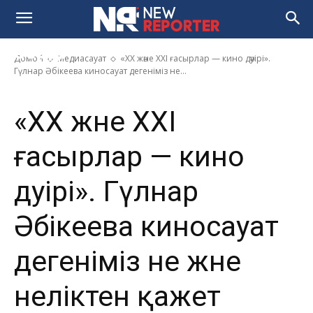
киносауат дегеніміз не және
неліктен қажет екенін айтып
берді
Домой
Медиасауат
«XX және XXI ғасырлар — кино дәуірі».
Гүлнар Әбікеева киносауат дегеніміз не...
«XX және XXI
ғасырлар — кино
дәуірі». Гүлнар
Әбікеева киносауат
дегеніміз не және
неліктен қажет