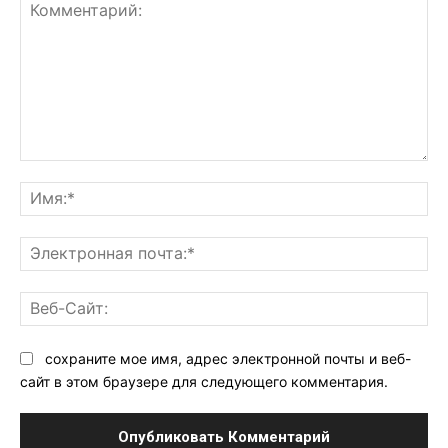
Комментарий:
Им
Эл
поч
Ве
Са
сохраните мое имя, адрес электронной почты и веб-
сайт в этом браузере для следующего комментария.