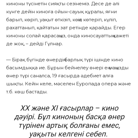
киноны түсінетін сияқты сезінеміз. Десе де әлі
күнге дейін киноға ойын-сауық құралы, яғни
барып, көріп, уақыт өткізіп, көңіл көтеріп, күліп,
рахаттанып, қайтатын зат ретінде қарайды. Егер
киноны солай қарасаңыз, онда киносауаттың қажеті
де жоқ, – дейді Гүлнар.
— Бірақ бүгінде өнердің барлық түрі ішінде кино
басымдыққа ие. Бұрын бейнелеу өнері ең маңызды
өнер түрі саналса, 19 ғасырда әдебиет алға
шықты. Кейін келе, мәселен Еуропада опера және
т.б. көш бастады.
XX және XI ғасырлар – кино
дәуірі. Бұл киноның басқа өнер
түрінен артық болғаны емес,
уақыты келгені себеп.