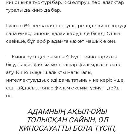
киноның да түр-түрі бар. Кісі өлтірушілер, алаяқтар
туралы да кино да бар.
Гүлнар Әбікеева кинотанушы ретінде кино көруді
ғана емес, киноны қалай көруді де біледі. Оның
сөзінше, бұл әрбір адамға қажет машық екен.
— Киносауат дегеніміз не? Бұл – кино тарихын
білу, жақсы фильм мен нашар фильмді ажырата
алу. Киноның қаншалықты мағыналы,
интеллектуалды, сізді дамытатынын не керісінше,
еш пайдасыз, топас фильм екенін түсіну, – дейді
ол.
АДАМНЫҢ АҚЫЛ-ОЙЫ
ТОЛЫСҚАН САЙЫН, ОЛ
КИНОСАУАТТЫ БОЛА ТҮСІП,