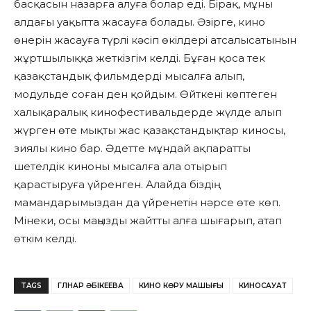
басқасын назарға алуға болар еді. Бірақ, мұны
алдағы уақытта жасауға болады. Әзірге, кино
өнерін жасауға түрлі кәсіп өкілдері атсалысатынын
жұртшылыққа жеткізгім келді. Бұған қоса тек
қазақстандық фильмдерді мысалға алып,
модульде соған ден қойдым. Өйткені көптеген
халықаралық кинофестивальдерде жүлде алып
жүрген өте мықты жас қазақстандықтар киносы,
зиялы кино бар. Әдетте мұндай ақпаратты
шетелдік киноны мысалға ала отырып
қарастыруға үйренген. Алайда біздің
мамандарымыздан да үйренетін нәрсе өте көп.
Мінеки, осы маңызды жайтты алға шығарып, атап
өткім келді.
TAGS
ГҮЛНАР ӘБІКЕЕВА
КИНО КӨРУ МАШЫҒЫ
КИНОСАУАТ