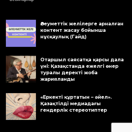
Әлеуметтік желілерге арналған
контент жасау бойынша
нұсқаулық (Гайд)
Отаршыл саясатқа қарсы дала
үні: Қазақстанда ежелгі өнер
туралы деректі жоба
жарияланды
«Еркекті құртатын – әйел».
Қазақтілді медиадағы
гендерлік стереотиптер