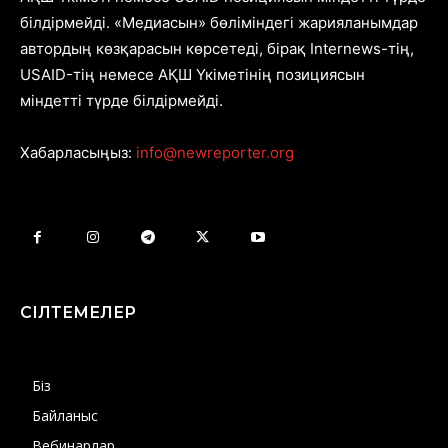
білдірмейді. «Медиасын» бөліміндегі жарияланымдар
автордың көзқарасын көрсетеді, бірақ Internews-тің,
USAID-тің немесе АҚШ Үкіметінің позициясын
міндетті түрде білдірмейді.
Хабарласыңыз:
info@newreporter.org
СІЛТЕМЕЛЕР
Біз
Байланыс
Вебинарлар