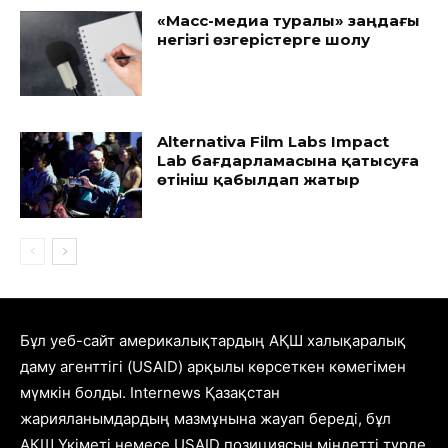
«Масс-медиа туралы» заңдағы
негізгі өзгерістерге шолу
Alternativa Film Labs Impact
Lab бағдарламасына қатысуға
өтініш қабылдап жатыр
Бұл уеб-сайт америкалықтардың АҚШ халықаралық
даму агенттігі (USAID) арқылы көрсеткен көмегімен
мүмкін болды. Internews Қазақстан
жарияланымдардың мазмұнына жауап береді, бұл
АҚШ Үкіметі немесе USAID позициясын міндетті түрде