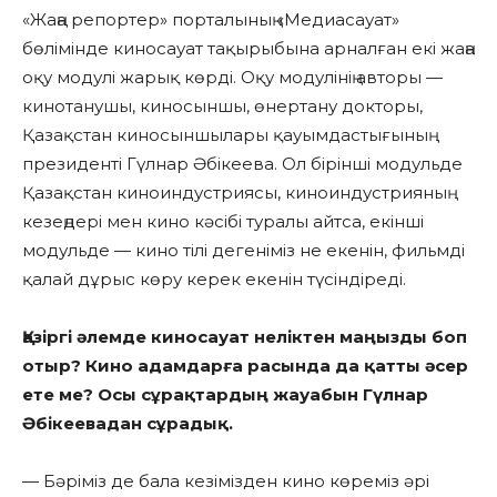
«Жаңа репортер» порталының «Медиасауат»
бөлімінде киносауат тақырыбына арналған екі жаңа
оқу модулі жарық көрді. Оқу модулінің авторы —
кинотанушы, киносыншы, өнертану докторы,
Қазақстан киносыншылары қауымдастығының
президенті Гүлнар Әбікеева. Ол бірінші модульде
Қазақстан киноиндустриясы, киноиндустрияның
кезеңдері мен кино кәсібі туралы айтса, екінші
модульде — кино тілі дегеніміз не екенін, фильмді
қалай дұрыс көру керек екенін түсіндіреді.
Қазіргі әлемде киносауат неліктен маңызды боп
отыр? Кино адамдарға расында да қатты әсер
ете ме? Осы сұрақтардың жауабын Гүлнар
Әбікеевадан сұрадық.
— Бәріміз де бала кезімізден кино көреміз әрі