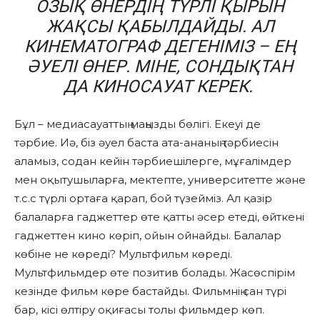
ОЗЫҚ ӨНЕРДІҢ ТҮРЛІ ҚЫРЫН
ЖАҚСЫ ҚАБЫЛДАЙДЫ. АЛ
КИНЕМАТОГРАФ ДЕГЕНІМІЗ – ЕҢ
ӘУЕЛІ ӨНЕР. МІНЕ, СОНДЫҚТАН
ДА КИНОСАУАТ КЕРЕК.
Бұл – медиасауаттың маңызды бөлігі. Екеуі де
тәрбие. Иә, біз әуел баста ата-ананың тәрбиесін
аламыз, содан кейін тәрбиешілерге, мұғалімдер
мен оқытушыларға, мектепте, университетте және
т.с.с түрлі ортаға қарап, бой түзейміз. Ал қазір
балаларға гаджеттер өте қатты әсер етеді, өйткені
гаджеттен кино көріп, ойын ойнайды. Балалар
көбіне не көреді? Мультфильм көреді.
Мультфильмдер өте позитив болады. Жасөспірім
кезінде фильм көре бастайды. Фильмнің сан түрі
бар, кісі өлтіру оқиғасы толы фильмдер көп.