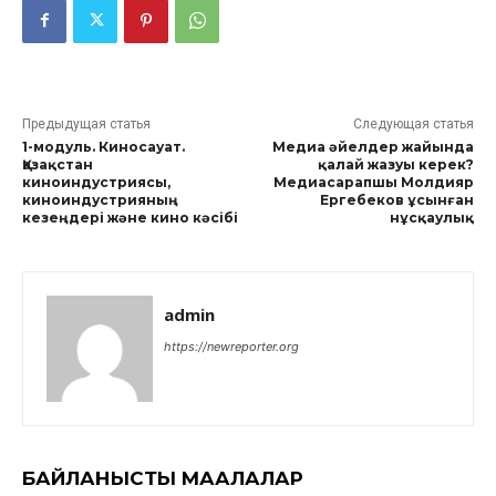
Предыдущая статья
Следующая статья
1-модуль. Киносауат.
Медиа әйелдер жайында
Қазақстан
қалай жазуы керек?
киноиндустриясы,
Медиасарапшы Молдияр
киноиндустрияның
Ергебеков ұсынған
кезеңдері және кино кәсібі
нұсқаулық
admin
https://newreporter.org
БАЙЛАНЫСТЫ МАҚАЛАЛАР