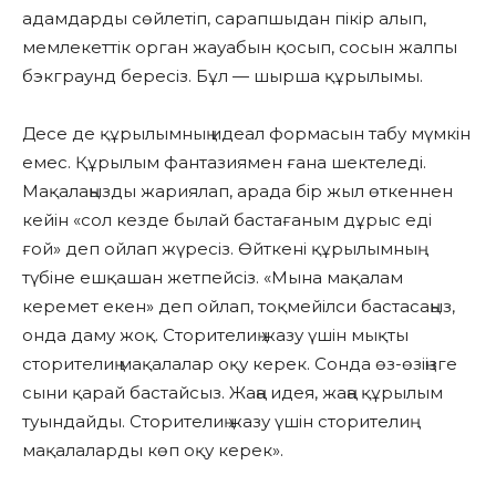
адамдарды сөйлетіп, сарапшыдан пікір алып,
мемлекеттік орган жауабын қосып, сосын жалпы
бэкграунд бересіз. Бұл — шырша құрылымы.
Десе де құрылымның идеал формасын табу мүмкін
емес. Құрылым фантазиямен ғана шектеледі.
Мақалаңызды жариялап, арада бір жыл өткеннен
кейін «сол кезде былай бастағаным дұрыс еді
ғой» деп ойлап жүресіз. Өйткені құрылымның
түбіне ешқашан жетпейсіз. «Мына мақалам
керемет екен» деп ойлап, тоқмейілси бастасаңыз,
онда даму жоқ. Сторителиң жазу үшін мықты
сторителиң мақалалар оқу керек. Сонда өз-өзіңізге
сыни қарай бастайсыз. Жаңа идея, жаңа құрылым
туындайды. Сторителиң жазу үшін сторителиң
мақалаларды көп оқу керек».