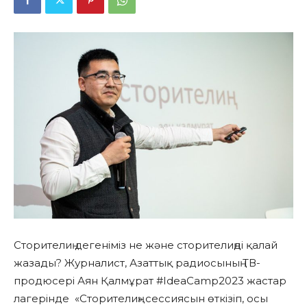
Сторителиң дегеніміз не және сторителиңді қалай
жазады? Журналист, Азаттық радиосының ТВ-
продюсері Аян Қалмұрат #IdeaCamp2023 жастар
лагерінде «Сторителиң» сессиясын өткізіп, осы