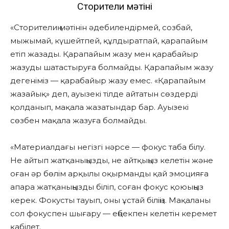
Сторителиң мәтіні
«Сторителиң мәтінін әдебилендірмей, созбай,
мыжымай, күшейтпей, құлдыратпай, қарапайым
етіп жазады. Қарапайым жазу мен қарабайыр
жазуды шатастыруға болмайды. Қарапайым жазу
дегеніміз — қарабайыр жазу емес. «Қарапайым
жазайық» деп, ауызекі тілде айтатын сөздерді
қолданып, мақала жазатындар бар. Ауызекі
сөзбен мақала жазуға болмайды.
«Материалдағы негізгі нәрсе — фокус таба білу.
Не айтып жатқаныңызды, не айтқыңыз келетін және
оған әр бөлім арқылы оқырманды қай эмоцияға
апара жатқаныңызды біліп, соған фокус қоюыңыз
керек. Фокусты тауып, оны ұстай біліңіз. Мақаланы
сол фокуспен шығару — еңбекпен келетін керемет
қабілет.