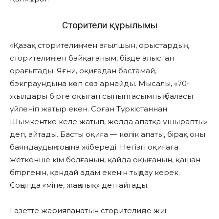
Сторителиң құрылымы
«Қазақ сторителиңі мен ағылшын, орыстардың
сторителиңінен байқағаным, бізде алыстан
орағытады. Яғни, оқиғадан бастамай,
бэкграундына көп сөз арнайды. Мысалы, «70-
жылдары бірге оқыған сыныптасымның баласы
үйленіп жатыр екен. Соған Түркістаннан
Шымкентке келе жатып, жолда апатқа ұшырапты»
деп, айтады. Басты оқиға — көлік апаты, бірақ оны
баяндаудың соңына жібереді. Негізгі оқиғаға
жеткенше кім болғанын, қайда оқығанын, қашан
бітіргенін, қандай адам екенін тыңдау керек.
Соңында «міне, жаңалық» деп айтады.
Газетте жарияланатын сторителиңде жиі