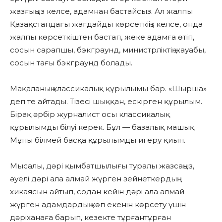
жазғыңыз келсе, адамнан бастайсыз. Ал жалпы
Қазақстандағы жағдайды көрсеткіңіз келсе, онда
жалпы көрсеткіштен бастап, жеке адамға өтіп,
сосын сарапшы, бэкграунд, министрліктің жауабы,
сосын тағы бэкграунд болады.
Мақаланың классикалық құрылымы бар. «Шырша»
деп те айтады. Тізесі шыққан, ескірген құрылым.
Бірақ әрбір журналист осы классикалық
құрылымды білуі керек. Бұл — базалық машық.
Мұны білмей басқа құрылымды игеру қиын.
Мысалы, дәрі қымбатшылығы туралы жазсаңыз,
әуелі дәрі ала алмай жүрген зейнеткердың
хикаясын айтып, содан кейін дәрі ала алмай
жүрген адамдардың көп екенін көрсету үшін
дәріханаға барып, кезекте тұрғантұрған