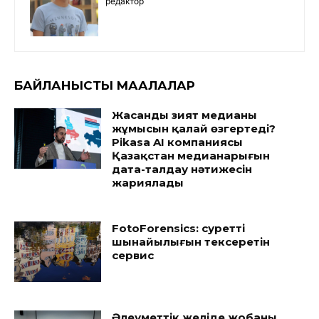
редактор
БАЙЛАНЫСТЫ МАҚАЛАЛАР
Жасанды зият медианың
жұмысын қалай өзгертеді?
Pikasa AI компаниясы
Қазақстан медианарығын
дата-талдау нәтижесін
жариялады
FotoForensics: суреттің
шынайылығын тексеретін
сервис
Әлеуметтік желіде жобаны