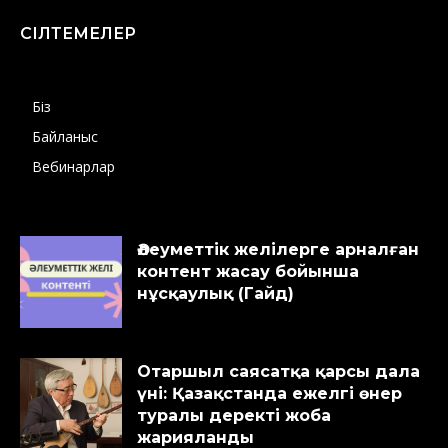
СІЛТЕМЕЛЕР
Біз
Байланыс
Вебинарлар
Әлеуметтік желілерге арналған
контент жасау бойынша
нұсқаулық (Гайд)
Отаршыл саясатқа қарсы дала
үні: Қазақстанда ежелгі өнер
туралы деректі жоба
жарияланды