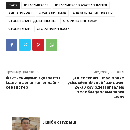
TAGS
IDEACAMP2023
IDEACAMP2023 ЖАСТАР ЛАГЕРІ
АЯН ҚАЛМҰРАТ
ЖУРНАЛИСТИКА
ҚАЗАҚ ЖУРНАЛИСТИКАСЫ
СТОРИТЕЛИНГ ДЕГЕНІМІЗ НЕ?
СТОРИТЕЛИНГ ЖАЗУ
СТОРИТЕЛИҢ
СТОРИТЕЛИҢ ЖАЗУ
Предыдущая статья
Следующая статья
Фактчекиң және ақпаратты
ҚХА сессиясы, Мәсімовке
іздеуге арналған онлайн-
үкім, «ӨзенМұнайГаз» дауы:
сервистер
24-30 сәуірдегі апталық
телебағдарламаларға
шолу
Жәнібек Нұрыш