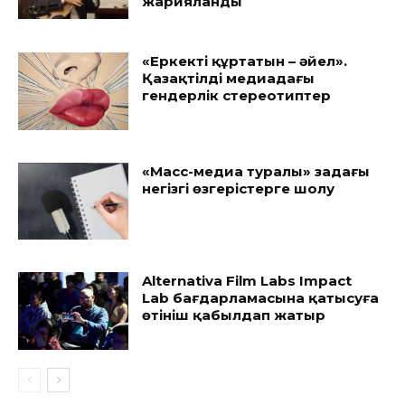
жарияланды
«Еркекті құртатын – әйел».
Қазақтілді медиадағы
гендерлік стереотиптер
«Масс-медиа туралы» заңдағы
негізгі өзгерістерге шолу
Alternativa Film Labs Impact
Lab бағдарламасына қатысуға
өтініш қабылдап жатыр