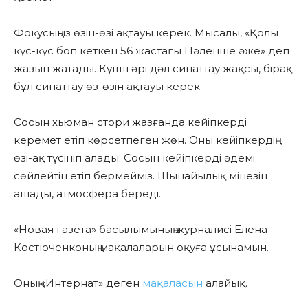
Фокусыңыз өзін-өзі ақтауы керек. Мысалы, «Қолы
күс-күс боп кеткен 56 жастағы Пәленше әже» деп
жазып жатады. Күшті әрі дәл сипаттау жақсы, бірақ
бұл сипаттау өз-өзін ақтауы керек.
Сосын хьюман стори жазғанда кейіпкерді
керемет етіп көрсетпеген жөн. Оны кейіпкердің
өзі-ақ түсініп алады. Сосын кейіпкерді әдемі
сөйлейтін етіп бермейміз. Шынайылық мінезін
ашады, атмосфера береді.
«Новая газета» басылымының журналисі Елена
Костюченконың мақалаларын оқуға ұсынамын.
Оның «Интернат» деген
мақаласын
алайық.