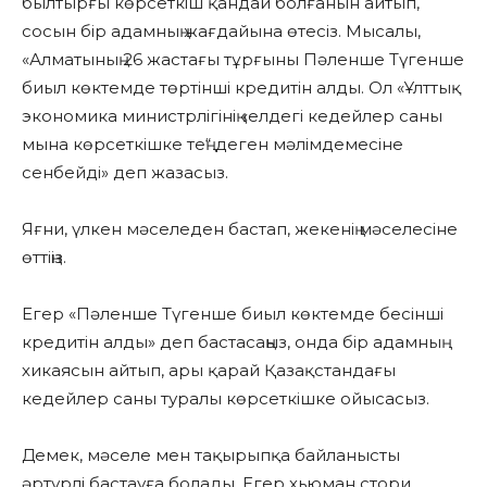
былтырғы көрсеткіш қандай болғанын айтып,
сосын бір адамның жағдайына өтесіз. Мысалы,
«Алматының 26 жастағы тұрғыны Пәленше Түгенше
биыл көктемде төртінші кредитін алды. Ол «Ұлттық
экономика министрлігінің «елдегі кедейлер саны
мына көрсеткішке тең“ деген мәлімдемесіне
сенбейді» деп жазасыз.
Яғни, үлкен мәселеден бастап, жекенің мәселесіне
өттіңіз.
Егер «Пәленше Түгенше биыл көктемде бесінші
кредитін алды» деп бастасаңыз, онда бір адамның
хикаясын айтып, ары қарай Қазақстандағы
кедейлер саны туралы көрсеткішке ойысасыз.
Демек, мәселе мен тақырыпқа байланысты
әртүрлі бастауға болады. Егер хьюман стори