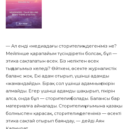
— Ал енді «медиадағы сторителиң» дегеніміз не?
Мейлінше қарапайым түсіндіретін болсақ, бұл —
этика сақталатын өсек. Біз неліктен өсек
тыңдағымыз келеді? Өйткені, өсекте журналистік
баланс жоқ. Екі адам отырып, үшінші адамды
«жамандайды». Бірақ сол үшінші адамның пікірін
алмайды. Егер үшінші адамды шақырып, пікірін
алса, онда бұл — сторителиң болады. Балансы бар
материалға айналады. Сторителиң ұғымына қазақы
болмыспен қарасақ, сторителиң дегеніміз — өсекті
этика сақтай отырып баяндау, — дейді Аян
Қалмұрат.