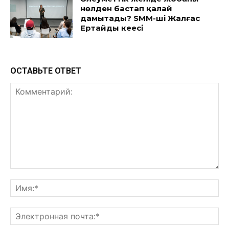
нөлден бастап қалай
дамытады? SMM-ші Жалғас
Ертайдың кеңесі
ОСТАВЬТЕ ОТВЕТ
Комментарий:
Им
Эл
поч