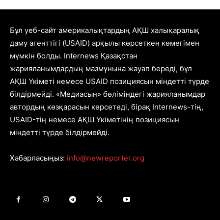
Бұл уеб-сайт америкалықтардың АҚШ халықаралық
даму агенттігі (USAID) арқылы көрсеткен көмегімен
мүмкін болды. Internews Қазақстан
жарияланымдардың мазмұнына жауап береді, бұл
АҚШ Үкіметі немесе USAID позициясын міндетті түрде
білдірмейді. «Медиасын» бөліміндегі жарияланымдар
автордың көзқарасын көрсетеді, бірақ Internews-тің,
USAID-тің немесе АҚШ Үкіметінің позициясын
міндетті түрде білдірмейді.
Хабарласыңыз:
info@newreporter.org