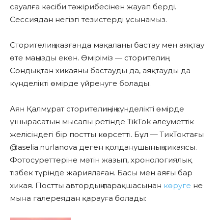
сауалға кәсіби тәжірибесінен жауап берді.
Сессиядан негізгі тезистерді ұсынамыз.
Сторителиң жазғанда мақаланы бастау мен аяқтау
өте маңызды екен. Өміріміз — сторителиң.
Сондықтан хикаяны бастауды да, аяқтауды да
күнделікті өмірде үйренуге болады.
Аян Қалмұрат сторителиңнің күнделікті өмірде
ұшырасатын мысалы ретінде TikTok әлеуметтік
желісіндегі бір постты көрсетті. Бұл — ТикТоктағы
@aselia.nurlanova деген қолданушының хикаясы.
Фотосуреттеріне мәтін жазып, хронологиялық
тізбек түрінде жариялаған. Басы мен аяғы бар
хикая. Постты автордың парақшасынан
көруге
не
мына галереядан қарауға болады: