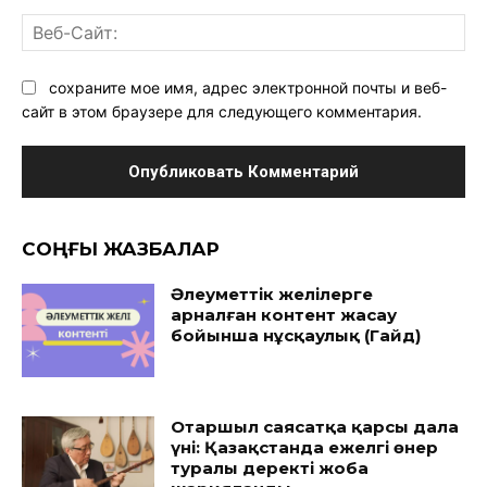
Ве
Са
сохраните мое имя, адрес электронной почты и веб-
сайт в этом браузере для следующего комментария.
CОҢҒЫ ЖАЗБАЛАР
Әлеуметтік желілерге
арналған контент жасау
бойынша нұсқаулық (Гайд)
Отаршыл саясатқа қарсы дала
үні: Қазақстанда ежелгі өнер
туралы деректі жоба