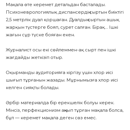
Мақала өте керемет детальдан басталады.
Психоневрологиялық диспансердің сыртын биіктігі
2,5 метрлік дуал қоршаған. Дуалдың сыртын ашық
жарқын түстерге бояп, сурет салған. Бірақ… Ішкі
жағын сұр түске бояған екен.
Журналист осы екі сөйлеммен-ақ сырт пен ішкі
жағдайды жеткізіп отыр.
Оқырманды аудиторияға кіргізу үшін хлор иісі
шығып тұрғанын жазады. Мұрнымызға хлор иісі
келген сияқты болады.
Әрбір материалда бір ерекшелік болуы керек.
Мінсіз, перфекционизм аңқып тұрған мақала болса,
бұл — керемет мақала деген сөз емес.