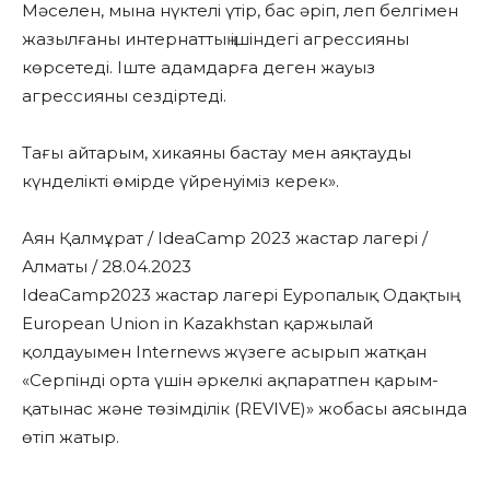
Мәселен, мына нүктелі үтір, бас әріп, леп белгімен
жазылғаны интернаттың ішіндегі агрессияны
көрсетеді. Іште адамдарға деген жауыз
агрессияны сездіртеді.
Тағы айтарым, хикаяны бастау мен аяқтауды
күнделікті өмірде үйренуіміз керек
»
.
Аян Қалмұрат / IdeaCamp 2023 жастар лагері /
Алматы / 28.04.2023
IdeaCamp2023 жастар лагері Еуропалық Одақтың
European Union in Kazakhstan қаржылай
қолдауымен Internews жүзеге асырып жатқан
«Серпінді орта үшін әркелкі ақпаратпен қарым-
қатынас және төзімділік (REVIVE)» жобасы аясында
өтіп жатыр.