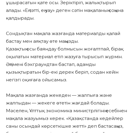
ұшырасатын қате осы. Зеріктіріп, жалықтырып
алады. «Ең тәтті, ең уау» деген сәтін мақаланың соңына
қалдырады.
Сондықтан мақала жазғанда материалды қалай
бастау мен аяқтау өте маңызды.
Қазақтың осы баяндау болмысын жоғалтпай, бірақ
оқылатын материал етіп жазуға тырысып жүрмін.
Әңгімені бэкграундтан бастап, адамды
қызықтыратын бір-екі дерек беріп, содан кейін
негізгі оқиғаға ойысамыз.
Мақала жазғанда жекеден — жалпыға және
жалпыдан — жекеге өтетін жағдай болады.
Мәселен, Ұлттық экономика министрлігінің есебінен
мақала жазуымыз керек. «Қазақстанда кедейлер
саны осындай көрсеткішке жетті» деп бастасаңыз,