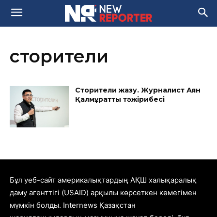
сторителиң
Сторителиң жазу. Журналист Аян
Қалмұраттың тәжірибесі
Бұл уеб-сайт америкалықтардың АҚШ халықаралық
даму агенттігі (USAID) арқылы көрсеткен көмегімен
мүмкін болды. Internews Қазақстан