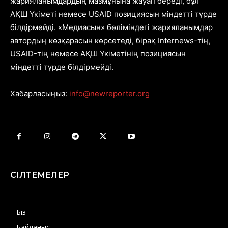
жарияланымдардың мазмұнына жауап береді, бұл
АҚШ Үкіметі немесе USAID позициясын міндетті түрде
білдірмейді. «Медиасын» бөліміндегі жарияланымдар
автордың көзқарасын көрсетеді, бірақ Internews-тің,
USAID-тің немесе АҚШ Үкіметінің позициясын
міндетті түрде білдірмейді.
Хабарласыңыз:
info@newreporter.org
СІЛТЕМЕЛЕР
Біз
Байланыс