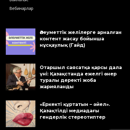
Вебинарлар
Әлеуметтік желілерге арналған
контент жасау бойынша
нұсқаулық (Гайд)
Отаршыл саясатқа қарсы дала
үні: Қазақстанда ежелгі өнер
туралы деректі жоба
жарияланды
«Еркекті құртатын – әйел».
Қазақтілді медиадағы
гендерлік стереотиптер