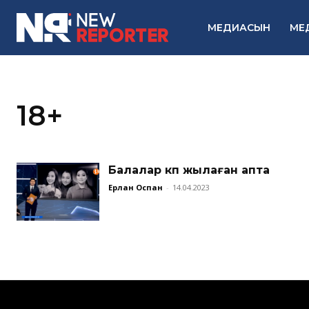
МЕДИАСЫН
МЕ
18+
Балалар көп жылаған апта
Ерлан Оспан
-
14.04.2023