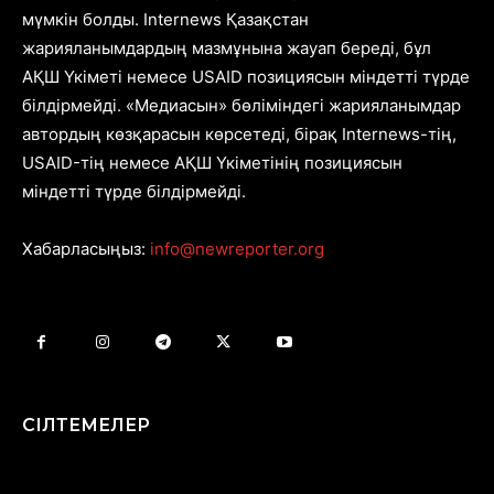
мүмкін болды. Internews Қазақстан
жарияланымдардың мазмұнына жауап береді, бұл
АҚШ Үкіметі немесе USAID позициясын міндетті түрде
білдірмейді. «Медиасын» бөліміндегі жарияланымдар
автордың көзқарасын көрсетеді, бірақ Internews-тің,
USAID-тің немесе АҚШ Үкіметінің позициясын
міндетті түрде білдірмейді.
Хабарласыңыз:
info@newreporter.org
СІЛТЕМЕЛЕР