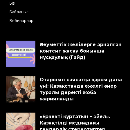
Біз
Байланыс
Вебинарлар
Әлеуметтік желілерге арналған
контент жасау бойынша
нұсқаулық (Гайд)
Отаршыл саясатқа қарсы дала
үні: Қазақстанда ежелгі өнер
туралы деректі жоба
жарияланды
«Еркекті құртатын – әйел».
Қазақтілді медиадағы
гендерлік стереотиптер