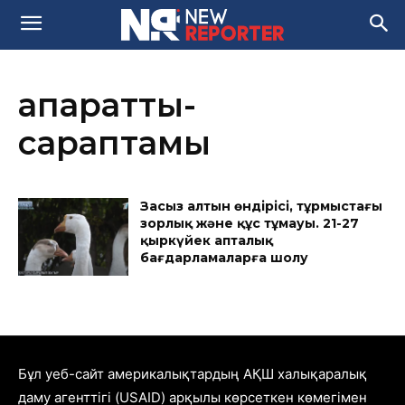
ақпараттық-
сараптамы
Заңсыз алтын өндірісі, тұрмыстағы
зорлық және құс тұмауы. 21-27
қыркүйек апталық
бағдарламаларға шолу
Бұл уеб-сайт америкалықтардың АҚШ халықаралық
даму агенттігі (USAID) арқылы көрсеткен көмегімен