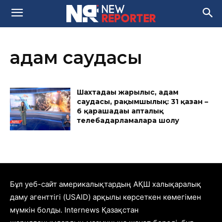
адам саудасы
Шахтадағы жарылыс, адам
саудасы, рақымшылық: 31 қазан –
6 қарашадағы апталық
телебағдарламаларға шолу
Бұл уеб-сайт америкалықтардың АҚШ халықаралық
даму агенттігі (USAID) арқылы көрсеткен көмегімен
мүмкін болды. Internews Қазақстан