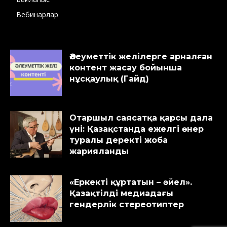
Вебинарлар
Әлеуметтік желілерге арналған
контент жасау бойынша
нұсқаулық (Гайд)
Отаршыл саясатқа қарсы дала
үні: Қазақстанда ежелгі өнер
туралы деректі жоба
жарияланды
«Еркекті құртатын – әйел».
Қазақтілді медиадағы
гендерлік стереотиптер