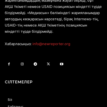
жарияланымдардың мазмұнына жауап береді, бұл
АҚШ Үкіметі немесе USAID позициясын міндетті түрде
білдірмейді. «Медиасын» бөліміндегі жарияланымдар
автордың көзқарасын көрсетеді, бірақ Internews-тің,
USAID-тің немесе АҚШ Үкіметінің позициясын
міндетті түрде білдірмейді.
Хабарласыңыз:
info@newreporter.org
СІЛТЕМЕЛЕР
Біз
Байланыс