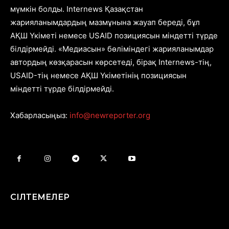
мүмкін болды. Internews Қазақстан
жарияланымдардың мазмұнына жауап береді, бұл
АҚШ Үкіметі немесе USAID позициясын міндетті түрде
білдірмейді. «Медиасын» бөліміндегі жарияланымдар
автордың көзқарасын көрсетеді, бірақ Internews-тің,
USAID-тің немесе АҚШ Үкіметінің позициясын
міндетті түрде білдірмейді.
Хабарласыңыз:
info@newreporter.org
СІЛТЕМЕЛЕР