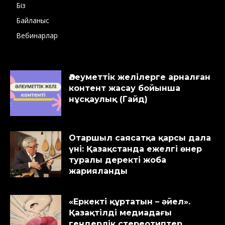
Біз
Байланыс
Вебинарлар
Әлеуметтік желілерге арналған
контент жасау бойынша
нұсқаулық (Гайд)
Отаршыл саясатқа қарсы дала
үні: Қазақстанда ежелгі өнер
туралы деректі жоба
жарияланды
«Еркекті құртатын – әйел».
Қазақтілді медиадағы
гендерлік стереотиптер