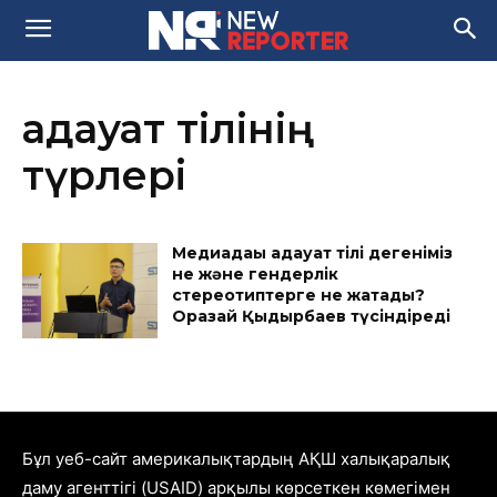
ғадауат тілінің
түрлері
Медиадағы ғадауат тілі дегеніміз
не және гендерлік
стереотиптерге не жатады?
Оразай Қыдырбаев түсіндіреді
Бұл уеб-сайт америкалықтардың АҚШ халықаралық
даму агенттігі (USAID) арқылы көрсеткен көмегімен