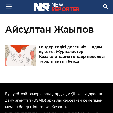
Айсұлтан Жақыпов
Гендер теңдігі дегеніміз — адам
құқығы. Журналистер
Қазақстандағы гендер мәселесі
туралы айтып берді
Бұл уеб-сайт америкалықтардың АҚШ халықаралық
даму агенттігі (USAID) арқылы көрсеткен көмегімен
мүмкін болды. Internews Қазақстан