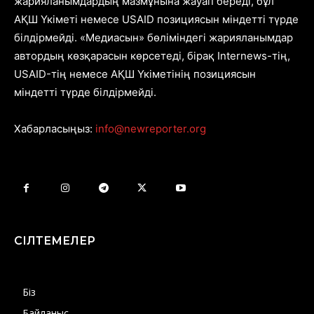
жарияланымдардың мазмұнына жауап береді, бұл
АҚШ Үкіметі немесе USAID позициясын міндетті түрде
білдірмейді. «Медиасын» бөліміндегі жарияланымдар
автордың көзқарасын көрсетеді, бірақ Internews-тің,
USAID-тің немесе АҚШ Үкіметінің позициясын
міндетті түрде білдірмейді.
Хабарласыңыз:
info@newreporter.org
СІЛТЕМЕЛЕР
Біз
Байланыс