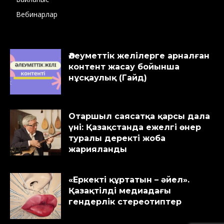
Вебинарлар
Әлеуметтік желілерге арналған
контент жасау бойынша
нұсқаулық (Гайд)
Отаршыл саясатқа қарсы дала
үні: Қазақстанда ежелгі өнер
туралы деректі жоба
жарияланды
«Еркекті құртатын – әйел».
Қазақтілді медиадағы
гендерлік стереотиптер