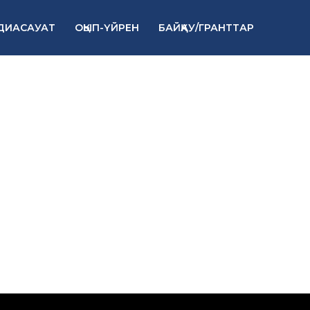
ДИАСАУАТ
ОҚЫП-ҮЙРЕН
БАЙҚАУ/ГРАНТТАР