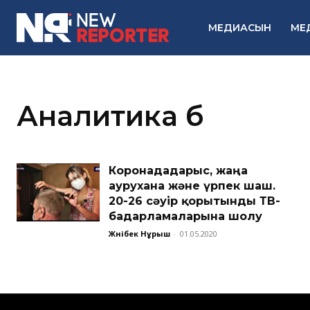
МЕДИАСЫН
МЕ
Аналитика б
Коронадағдарыс, жаңа
аурухана және үрпек шаш.
20-26 сәуір қорытынды ТВ-
бағдарламаларына шолу
Жәнібек Нұрыш
-
01.05.2020