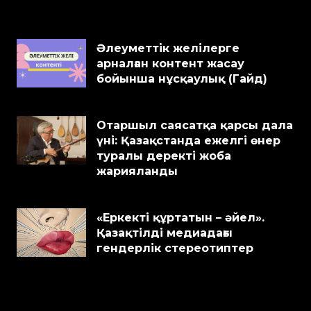
Әлеуметтік желілерге
арналған контент жасау
бойынша нұсқаулық (Гайд)
Отаршыл саясатқа қарсы дала
үні: Қазақстанда ежелгі өнер
туралы деректі жоба
жарияланды
«Еркекті құртатын – әйел».
Қазақтілді медиадағы
гендерлік стереотиптер