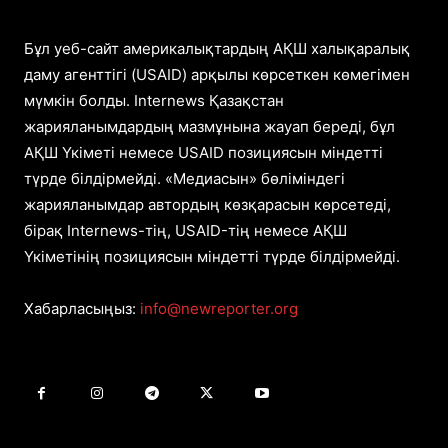
Бұл уеб-сайт америкалықтардың АҚШ халықаралық
даму агенттігі (USAID) арқылы көрсеткен көмегімен
мүмкін болды. Internews Қазақстан
жарияланымдардың мазмұнына жауап береді, бұл
АҚШ Үкіметі немесе USAID позициясын міндетті
түрде білдірмейді. «Медиасын» бөліміндегі
жарияланымдар автордың көзқарасын көрсетеді,
бірақ Internews-тің, USAID-тің немесе АҚШ
Үкіметінің позициясын міндетті түрде білдірмейді.
Хабарласыңыз:
info@newreporter.org