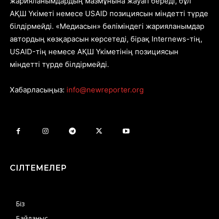
жарияланымдардың мазмұнына жауап береді, бұл
АҚШ Үкіметі немесе USAID позициясын міндетті түрде
білдірмейді. «Медиасын» бөліміндегі жарияланымдар
автордың көзқарасын көрсетеді, бірақ Internews-тің,
USAID-тің немесе АҚШ Үкіметінің позициясын
міндетті түрде білдірмейді.
Хабарласыңыз:
info@newreporter.org
СІЛТЕМЕЛЕР
Біз
Байланыс