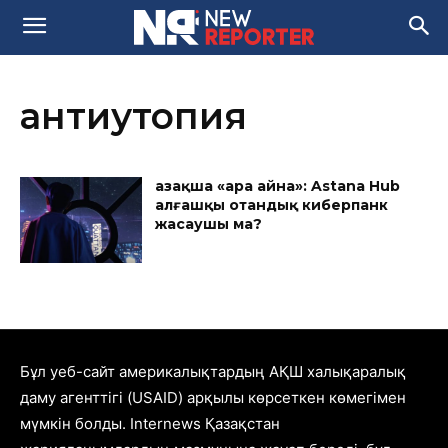
антиутопия
Қазақша «Қара айна»: Astana Hub
алғашқы отандық киберпанк
жасаушы ма?
Бұл уеб-сайт америкалықтардың АҚШ халықаралық
даму агенттігі (USAID) арқылы көрсеткен көмегімен
мүмкін болды. Internews Қазақстан