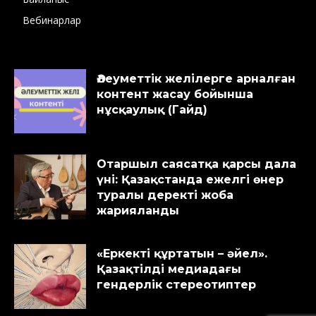
Вебинарлар
Әлеуметтік желілерге арналған
контент жасау бойынша
нұсқаулық (Гайд)
Отаршыл саясатқа қарсы дала
үні: Қазақстанда ежелгі өнер
туралы деректі жоба
жарияланды
«Еркекті құртатын – әйел».
Қазақтілді медиадағы
гендерлік стереотиптер