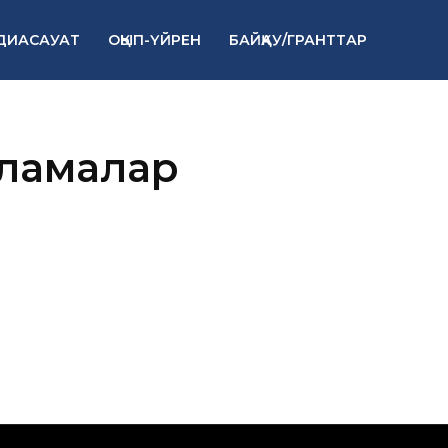
ДИАСАУАТ
ОҚЫП-ҮЙРЕН
БАЙҚАУ/ГРАНТТАР
рламалар