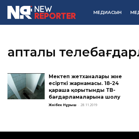
МЕДИАСЫН
МЕ
апталық телебағда
Мектеп әжетханалары және
есірткі жарнамасы. 18-24
қараша қорытынды ТВ-
бағдарламаларына шолу
Жәнібек Нұрыш
-
28.11.2019