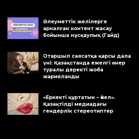
Әлеуметтік желілерге
арналған контент жасау
бойынша нұсқаулық (Гайд)
Отаршыл саясатқа қарсы дала
үні: Қазақстанда ежелгі өнер
туралы деректі жоба
жарияланды
«Еркекті құртатын – әйел».
Қазақтілді медиадағы
гендерлік стереотиптер