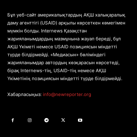
Бұл уеб-сайт америкалықтардың АҚШ халықаралық
даму агенттігі (USAID) арқылы көрсеткен көмегімен
мүмкін болды. Internews Қазақстан
жарияланымдардың мазмұнына жауап береді, бұл
АҚШ Үкіметі немесе USAID позициясын міндетті
түрде білдірмейді. «Медиасын» бөліміндегі
жарияланымдар автордың көзқарасын көрсетеді,
бірақ Internews-тің, USAID-тің немесе АҚШ
Үкіметінің позициясын міндетті түрде білдірмейді.
Хабарласыңыз:
info@newreporter.org