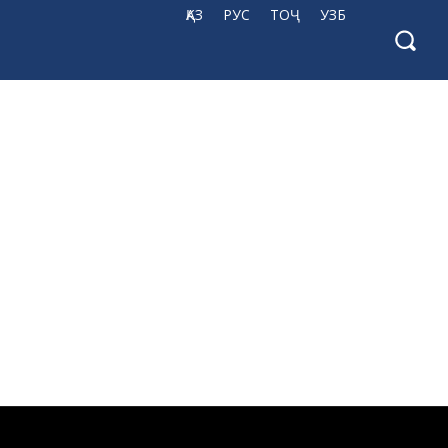
ҚАЗ
РУС
ТОҶ
УЗБ