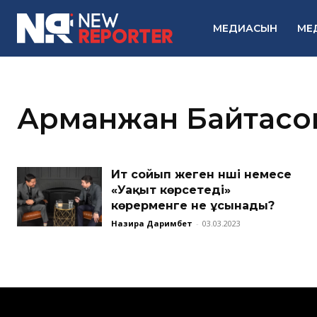
МЕДИАСЫН
МЕ
Арманжан Байтасо
Ит сойып жеген әнші немесе
«Уақыт көрсетеді»
көрерменге не ұсынады?
Назира Даримбет
-
03.03.2023