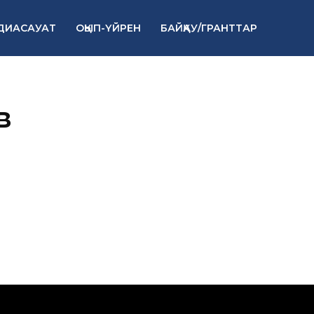
ДИАСАУАТ
ОҚЫП-ҮЙРЕН
БАЙҚАУ/ГРАНТТАР
в