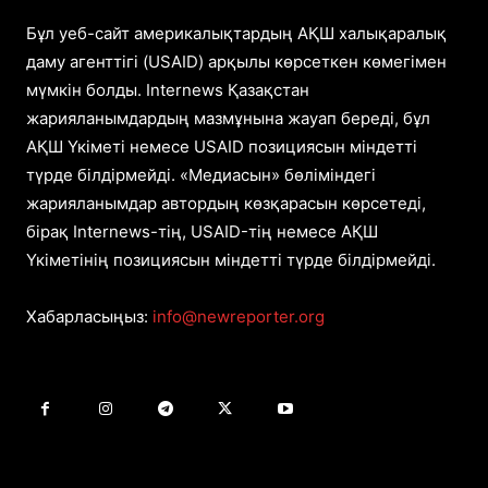
Бұл уеб-сайт америкалықтардың АҚШ халықаралық
даму агенттігі (USAID) арқылы көрсеткен көмегімен
мүмкін болды. Internews Қазақстан
жарияланымдардың мазмұнына жауап береді, бұл
АҚШ Үкіметі немесе USAID позициясын міндетті
түрде білдірмейді. «Медиасын» бөліміндегі
жарияланымдар автордың көзқарасын көрсетеді,
бірақ Internews-тің, USAID-тің немесе АҚШ
Үкіметінің позициясын міндетті түрде білдірмейді.
Хабарласыңыз:
info@newreporter.org