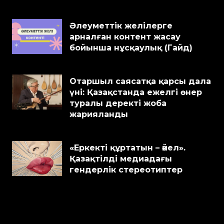
Әлеуметтік желілерге
арналған контент жасау
бойынша нұсқаулық (Гайд)
Отаршыл саясатқа қарсы дала
үні: Қазақстанда ежелгі өнер
туралы деректі жоба
жарияланды
«Еркекті құртатын – әйел».
Қазақтілді медиадағы
гендерлік стереотиптер