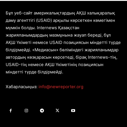
Бұл уеб-сайт америкалықтардың АҚШ халықаралық
даму агенттігі (USAID) арқылы көрсеткен көмегімен
мүмкін болды. Internews Қазақстан
жарияланымдардың мазмұнына жауап береді, бұл
АҚШ Үкіметі немесе USAID позициясын міндетті түрде
білдірмейді. «Медиасын» бөліміндегі жарияланымдар
автордың көзқарасын көрсетеді, бірақ Internews-тің,
USAID-тің немесе АҚШ Үкіметінің позициясын
міндетті түрде білдірмейді.
Хабарласыңыз:
info@newreporter.org