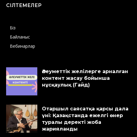
СІЛТЕМЕЛЕР
Біз
Байланыс
Вебинарлар
Әлеуметтік желілерге арналған
контент жасау бойынша
нұсқаулық (Гайд)
Отаршыл саясатқа қарсы дала
үні: Қазақстанда ежелгі өнер
туралы деректі жоба
жарияланды