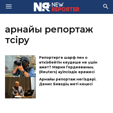
арнайы репортаж
түсіру
Репортерге шарф пен оқ
өткізбейтін кеудеше не үшін
қажет? Мария Гордееваның
(Reuters) қауіпсіздік ережесі
Арнайы репортаж негіздері.
Денис Бевздің жеті кеңесі