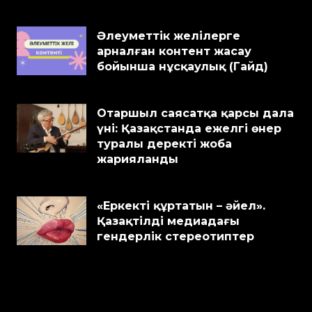
Әлеуметтік желілерге
арналған контент жасау
бойынша нұсқаулық (Гайд)
Отаршыл саясатқа қарсы дала
үні: Қазақстанда ежелгі өнер
туралы деректі жоба
жарияланды
«Еркекті құртатын – әйел».
Қазақтілді медиадағы
гендерлік стереотиптер