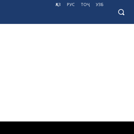
ҚАЗ
РУС
ТОҶ
УЗБ