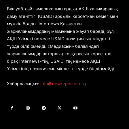
Бұл уеб-сайт америкалықтардың АҚШ халықаралық
даму агенттігі (USAID) арқылы көрсеткен көмегімен
мүмкін болды. Internews Қазақстан
жарияланымдардың мазмұнына жауап береді, бұл
АҚШ Үкіметі немесе USAID позициясын міндетті
түрде білдірмейді. «Медиасын» бөліміндегі
жарияланымдар автордың көзқарасын көрсетеді,
бірақ Internews-тің, USAID-тің немесе АҚШ
Үкіметінің позициясын міндетті түрде білдірмейді.
Хабарласыңыз:
info@newreporter.org