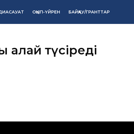
ДИАСАУАТ
ОҚЫП-ҮЙРЕН
БАЙҚАУ/ГРАНТТАР
қалай түсіреді