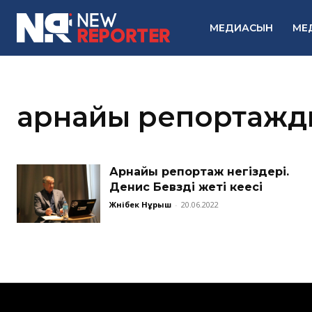
МЕДИАСЫН
МЕ
арнайы репортажды 
Арнайы репортаж негіздері.
Денис Бевздің жеті кеңесі
Жәнібек Нұрыш
-
20.06.2022