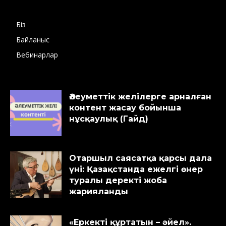
Біз
Байланыс
Вебинарлар
Әлеуметтік желілерге арналған
контент жасау бойынша
нұсқаулық (Гайд)
Отаршыл саясатқа қарсы дала
үні: Қазақстанда ежелгі өнер
туралы деректі жоба
жарияланды
«Еркекті құртатын – әйел».