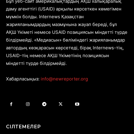
Бұл уеб-сайт америкалықтардың АҚШ халықаралық
даму агенттігі (USAID) арқылы көрсеткен көмегімен
мүмкін болды. Internews Қазақстан
жарияланымдардың мазмұнына жауап береді, бұл
АҚШ Үкіметі немесе USAID позициясын міндетті түрде
білдірмейді. «Медиасын» бөліміндегі жарияланымдар
автордың көзқарасын көрсетеді, бірақ Internews-тің,
USAID-тің немесе АҚШ Үкіметінің позициясын
міндетті түрде білдірмейді.
Хабарласыңыз:
info@newreporter.org
СІЛТЕМЕЛЕР