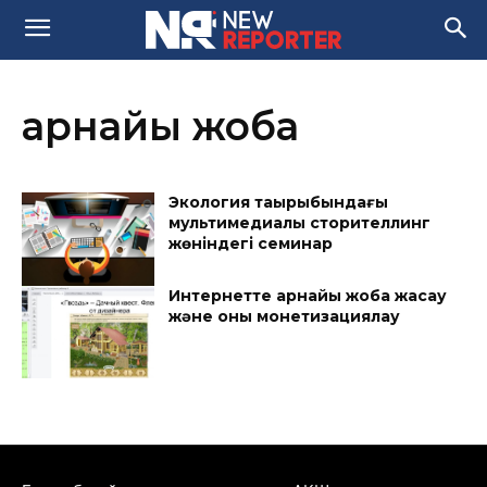
арнайы жоба
Экология тақырыбындағы
мультимедиалық сторителлинг
жөніндегі семинар
Интернетте арнайы жоба жасау
және оны монетизациялау