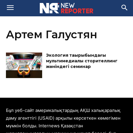
Артем Галустян
Экология тақырыбындағы
мультимедиалық сторителлинг
жөніндегі семинар
Бұл уеб-сайт америкалықтардың АҚШ халықаралық
даму агенттігі (USAID) арқылы көрсеткен көмегімен
мүмкін болды. Internews Қазақстан