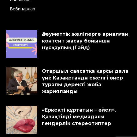
Вебинарлар
Әлеуметтік желілерге арналған
контент жасау бойынша
нұсқаулық (Гайд)
Отаршыл саясатқа қарсы дала
үні: Қазақстанда ежелгі өнер
туралы деректі жоба
жарияланды
«Еркекті құртатын – әйел».
Қазақтілді медиадағы
гендерлік стереотиптер