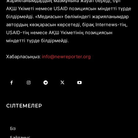
жарияланымдардың мазмұнына жауап береді, бұл
АҚШ Үкіметі немесе USAID позициясын міндетті түрде
білдірмейді. «Медиасын» бөліміндегі жарияланымдар
автордың көзқарасын көрсетеді, бірақ Internews-тің,
USAID-тің немесе АҚШ Үкіметінің позициясын
міндетті түрде білдірмейді.
Хабарласыңыз:
info@newreporter.org
СІЛТЕМЕЛЕР
Біз
Байланыс