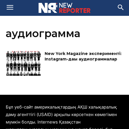
аудиограмма
New York Magazine эксперименті:
Instagram-дағы аудиограммалар
Бұл уеб-сайт америкалықтардың АҚШ халықаралық
даму агенттігі (USAID) арқылы көрсеткен көмегімен
мүмкін болды. Internews Қазақстан