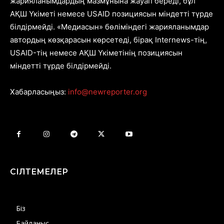
жарияланымдардың мазмұнына жауап береді, бұл
АҚШ Үкіметі немесе USAID позициясын міндетті түрде
білдірмейді. «Медиасын» бөліміндегі жарияланымдар
автордың көзқарасын көрсетеді, бірақ Internews-тің,
USAID-тің немесе АҚШ Үкіметінің позициясын
міндетті түрде білдірмейді.
Хабарласыңыз:
info@newreporter.org
СІЛТЕМЕЛЕР
Біз
Байланыс