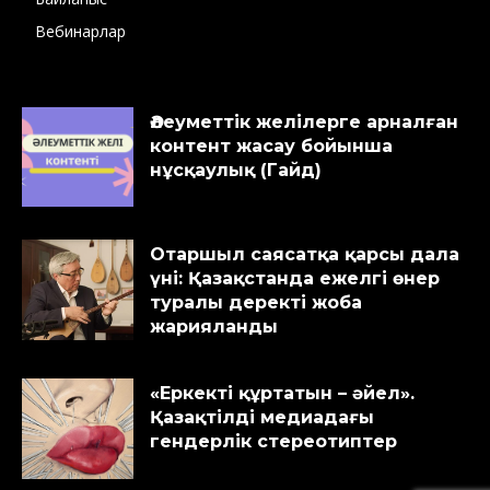
Вебинарлар
Әлеуметтік желілерге арналған
контент жасау бойынша
нұсқаулық (Гайд)
Отаршыл саясатқа қарсы дала
үні: Қазақстанда ежелгі өнер
туралы деректі жоба
жарияланды
«Еркекті құртатын – әйел».
Қазақтілді медиадағы
гендерлік стереотиптер