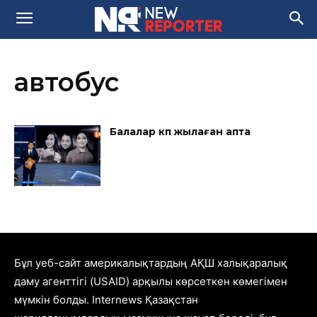
автобус
Балалар көп жылаған апта
Бұл уеб-сайт америкалықтардың АҚШ халықаралық
даму агенттігі (USAID) арқылы көрсеткен көмегімен
мүмкін болды. Internews Қазақстан