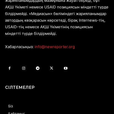
жарияланымдардың мазмұнына жауап береді, бұл
АҚШ Үкіметі немесе USAID позициясын міндетті түрде
білдірмейді. «Медиасын» бөліміндегі жарияланымдар
автордың көзқарасын көрсетеді, бірақ Internews-тің,
USAID-тің немесе АҚШ Үкіметінің позициясын
міндетті түрде білдірмейді.
Хабарласыңыз:
info@newreporter.org
СІЛТЕМЕЛЕР
Біз
Байланыс