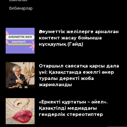
Вебинарлар
Әлеуметтік желілерге арналған
контент жасау бойынша
нұсқаулық (Гайд)
Отаршыл саясатқа қарсы дала
үні: Қазақстанда ежелгі өнер
туралы деректі жоба
жарияланды
«Еркекті құртатын – әйел».
Қазақтілді медиадағы
гендерлік стереотиптер