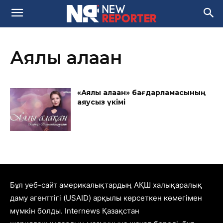
Аялы алақан
«Аялы алақан» бағдарламасының
аяусыз үкімі
Бұл уеб-сайт америкалықтардың АҚШ халықаралық
даму агенттігі (USAID) арқылы көрсеткен көмегімен
мүмкін болды. Internews Қазақстан