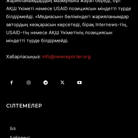
жарияланымдардың мазмұнына жауап береді, бұл
АҚШ Үкіметі немесе USAID позициясын міндетті түрде
білдірмейді. «Медиасын» бөліміндегі жарияланымдар
автордың көзқарасын көрсетеді, бірақ Internews-тің,
USAID-тің немесе АҚШ Үкіметінің позициясын
міндетті түрде білдірмейді.
Хабарласыңыз:
info@newreporter.org
СІЛТЕМЕЛЕР
Біз
Байланыс