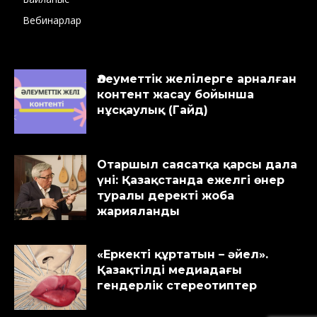
Вебинарлар
Әлеуметтік желілерге арналған
контент жасау бойынша
нұсқаулық (Гайд)
Отаршыл саясатқа қарсы дала
үні: Қазақстанда ежелгі өнер
туралы деректі жоба
жарияланды
«Еркекті құртатын – әйел».
Қазақтілді медиадағы
гендерлік стереотиптер