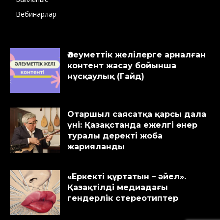
Вебинарлар
Әлеуметтік желілерге арналған
контент жасау бойынша
нұсқаулық (Гайд)
Отаршыл саясатқа қарсы дала
үні: Қазақстанда ежелгі өнер
туралы деректі жоба
жарияланды
«Еркекті құртатын – әйел».
Қазақтілді медиадағы
гендерлік стереотиптер