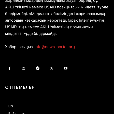
жарияланымдардың мазмұнына жауап береді, бұл
АҚШ Үкіметі немесе USAID позициясын міндетті түрде
білдірмейді. «Медиасын» бөліміндегі жарияланымдар
автордың көзқарасын көрсетеді, бірақ Internews-тің,
USAID-тің немесе АҚШ Үкіметінің позициясын
міндетті түрде білдірмейді.
Хабарласыңыз:
info@newreporter.org
СІЛТЕМЕЛЕР
Біз
Байланыс