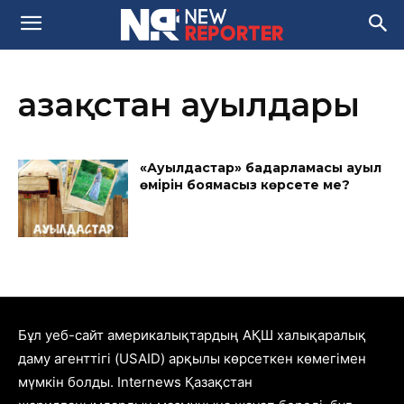
Қазақстан ауылдары
«Ауылдастар» бағдарламасы ауыл
өмірін боямасыз көрсете ме?
Бұл уеб-сайт америкалықтардың АҚШ халықаралық
даму агенттігі (USAID) арқылы көрсеткен көмегімен
мүмкін болды. Internews Қазақстан