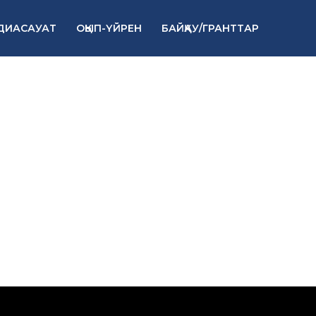
ДИАСАУАТ
ОҚЫП-ҮЙРЕН
БАЙҚАУ/ГРАНТТАР