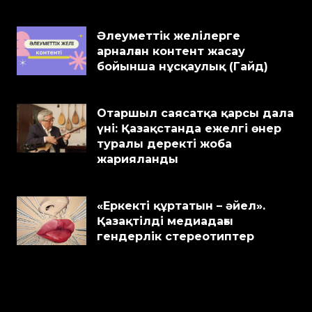
Әлеуметтік желілерге
арналған контент жасау
бойынша нұсқаулық (Гайд)
Отаршыл саясатқа қарсы дала
үні: Қазақстанда ежелгі өнер
туралы деректі жоба
жарияланды
«Еркекті құртатын – әйел».
Қазақтілді медиадағы
гендерлік стереотиптер