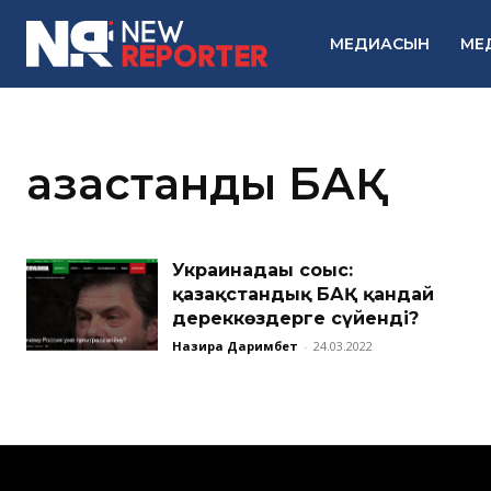
МЕДИАСЫН
МЕ
қазақстандық БАҚ
Украинадағы соғыс:
қазақстандық БАҚ қандай
дереккөздерге сүйенді?
Назира Даримбет
-
24.03.2022