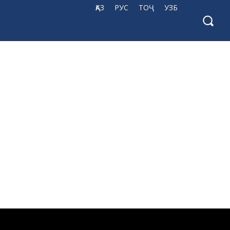
ҚАЗ
РУС
ТОҶ
УЗБ