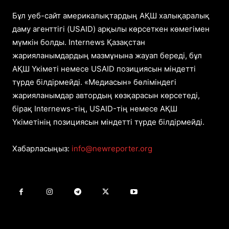
Бұл уеб-сайт америкалықтардың АҚШ халықаралық
даму агенттігі (USAID) арқылы көрсеткен көмегімен
мүмкін болды. Internews Қазақстан
жарияланымдардың мазмұнына жауап береді, бұл
АҚШ Үкіметі немесе USAID позициясын міндетті
түрде білдірмейді. «Медиасын» бөліміндегі
жарияланымдар автордың көзқарасын көрсетеді,
бірақ Internews-тің, USAID-тің немесе АҚШ
Үкіметінің позициясын міндетті түрде білдірмейді.
Хабарласыңыз:
info@newreporter.org