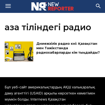
қазақ тіліндегі радио
Дүниежүзілік радио күні: Қазақстан
мен Тәжікстанда
радиохабарларды кім тыңдайды?
Бұл уеб-сайт америкалықтардың АҚШ халықаралық
даму агенттігі (USAID) арқылы көрсеткен көмегімен
мүмкін болды. Internews Қазақстан