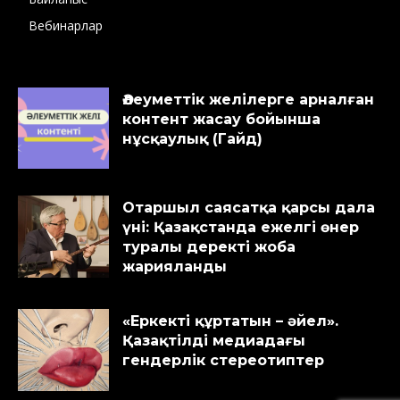
Вебинарлар
Әлеуметтік желілерге арналған
контент жасау бойынша
нұсқаулық (Гайд)
Отаршыл саясатқа қарсы дала
үні: Қазақстанда ежелгі өнер
туралы деректі жоба
жарияланды
«Еркекті құртатын – әйел».
Қазақтілді медиадағы
гендерлік стереотиптер