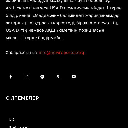
жарияланымдардың мазмұнына жауап береді, бұл
АҚШ Үкіметі немесе USAID позициясын міндетті түрде
білдірмейді. «Медиасын» бөліміндегі жарияланымдар
автордың көзқарасын көрсетеді, бірақ Internews-тің,
USAID-тің немесе АҚШ Үкіметінің позициясын
міндетті түрде білдірмейді.
Хабарласыңыз:
info@newreporter.org
СІЛТЕМЕЛЕР
Біз
Байланыс