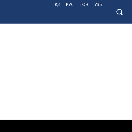
ҚАЗ
РУС
ТОҶ
УЗБ