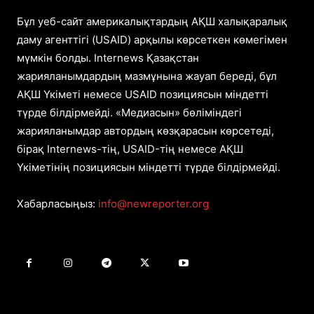
Бұл уеб-сайт америкалықтардың АҚШ халықаралық
даму агенттігі (USAID) арқылы көрсеткен көмегімен
мүмкін болды. Internews Қазақстан
жарияланымдардың мазмұнына жауап береді, бұл
АҚШ Үкіметі немесе USAID позициясын міндетті
түрде білдірмейді. «Медиасын» бөліміндегі
жарияланымдар автордың көзқарасын көрсетеді,
бірақ Internews-тің, USAID-тің немесе АҚШ
Үкіметінің позициясын міндетті түрде білдірмейді.
Хабарласыңыз:
info@newreporter.org