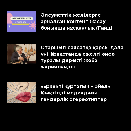
Әлеуметтік желілерге
арналған контент жасау
бойынша нұсқаулық (Гайд)
Отаршыл саясатқа қарсы дала
үні: Қазақстанда ежелгі өнер
туралы деректі жоба
жарияланды
«Еркекті құртатын – әйел».
Қазақтілді медиадағы
гендерлік стереотиптер