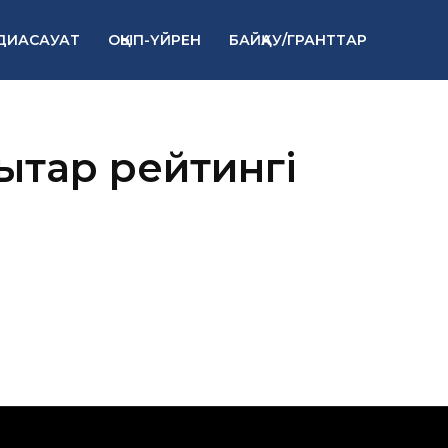
ДИАСАУАТ
ОҚЫП-ҮЙРЕН
БАЙҚАУ/ГРАНТТАР
лықтар рейтингі