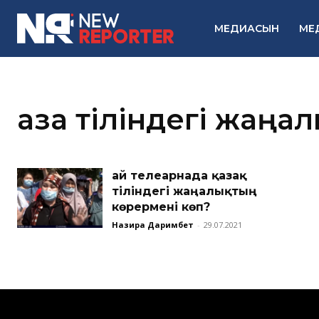
МЕДИАСЫН
МЕ
қазақ тіліндегі жаңа
Қай телеарнада қазақ
тіліндегі жаңалықтың
көрермені көп?
Назира Даримбет
-
29.07.2021