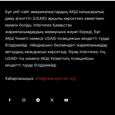
Бұл уеб-сайт америкалықтардың АҚШ халықаралық
даму агенттігі (USAID) арқылы көрсеткен көмегімен
мүмкін болды. Internews Қазақстан
жарияланымдардың мазмұнына жауап береді, бұл
АҚШ Үкіметі немесе USAID позициясын міндетті түрде
білдірмейді. «Медиасын» бөліміндегі жарияланымдар
автордың көзқарасын көрсетеді, бірақ Internews-тің,
USAID-тің немесе АҚШ Үкіметінің позициясын
міндетті түрде білдірмейді.
Хабарласыңыз:
info@newreporter.org