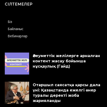
СІЛТЕМЕЛЕР
Біз
Байланыс
Вебинарлар
Әлеуметтік желілерге арналған
контент жасау бойынша
нұсқаулық (Гайд)
Отаршыл саясатқа қарсы дала
үні: Қазақстанда ежелгі өнер
туралы деректі жоба
жарияланды