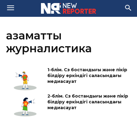
азаматтық
журналистика
1-бөлім. Сөз бостандығы және пікір
білдіру еркіндігі саласындағы
медиасауат
2-бөлім. Сөз бостандығы және пікір
білдіру еркіндігі саласындағы
медиасауат