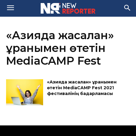
«Азияда жасалған»
ұранымен өтетін
MediaCAMP Fest
«Азияда жасалған» ұранымен
өтетін MediaCAMP Fest 2021
фестивалінің бағдарламасы