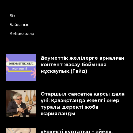
Біз
Байланыс
Вебинарлар
Әлеуметтік желілерге арналған
контент жасау бойынша
нұсқаулық (Гайд)
Отаршыл саясатқа қарсы дала
үні: Қазақстанда ежелгі өнер
туралы деректі жоба
жарияланды
«Еркекті құртатын – әйел».