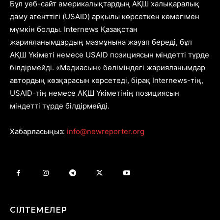
Бұл уеб-сайт америкалықтардың АҚШ халықаралық
даму агенттігі (USAID) арқылы көрсеткен көмегімен
мүмкін болды. Internews Қазақстан
жарияланымдардың мазмұнына жауап береді, бұл
АҚШ Үкіметі немесе USAID позициясын міндетті түрде
білдірмейді. «Медиасын» бөліміндегі жарияланымдар
автордың көзқарасын көрсетеді, бірақ Internews-тің,
USAID-тің немесе АҚШ Үкіметінің позициясын
міндетті түрде білдірмейді.
Хабарласыңыз:
info@newreporter.org
СІЛТЕМЕЛЕР