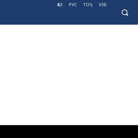
ҚАЗ
РУС
ТОҶ
УЗБ