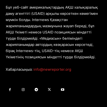
Бұл уеб-сайт америкалықтардың АҚШ халықаралық
даму агенттігі (USAID) арқылы көрсеткен көмегімен
мүмкін болды. Internews Қазақстан
жарияланымдардың мазмұнына жауап береді, бұл
АҚШ Үкіметі немесе USAID позициясын міндетті
түрде білдірмейді. «Медиасын» бөліміндегі
жарияланымдар автордың көзқарасын көрсетеді,
бірақ Internews-тің, USAID-тің немесе АҚШ
Үкіметінің позициясын міндетті түрде білдірмейді.
Хабарласыңыз:
info@newreporter.org