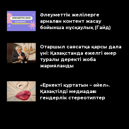
Әлеуметтік желілерге
арналған контент жасау
бойынша нұсқаулық (Гайд)
Отаршыл саясатқа қарсы дала
үні: Қазақстанда ежелгі өнер
туралы деректі жоба
жарияланды
«Еркекті құртатын – әйел».
Қазақтілді медиадағы
гендерлік стереотиптер