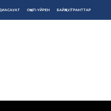
ДИАСАУАТ
ОҚЫП-ҮЙРЕН
БАЙҚАУ/ГРАНТТАР