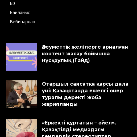
Біз
Байланыс
Вебинарлар
Әлеуметтік желілерге арналған
контент жасау бойынша
нұсқаулық (Гайд)
Отаршыл саясатқа қарсы дала
үні: Қазақстанда ежелгі өнер
туралы деректі жоба
жарияланды
«Еркекті құртатын – әйел».
Қазақтілді медиадағы
гендерлік стереотиптер