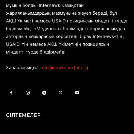
мүмкін болды. Internews Қазақстан
жарияланымдардың мазмұнына жауап береді, бұл
АҚШ Үкіметі немесе USAID позициясын міндетті түрде
білдірмейді. «Медиасын» бөліміндегі жарияланымдар
автордың көзқарасын көрсетеді, бірақ Internews-тің,
USAID-тің немесе АҚШ Үкіметінің позициясын
міндетті түрде білдірмейді.
Хабарласыңыз:
info@newreporter.org
СІЛТЕМЕЛЕР