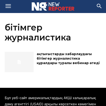
бітімгер
журналистика
Қақтығыстарды хабарлаудағы
бітімгер журналистика
құралдары туралы вебинар өтеді
Бұл уеб-сайт америкалықтардың АҚШ халықаралық
даму агенттігі (USAID) арқылы көрсеткен көмегімен