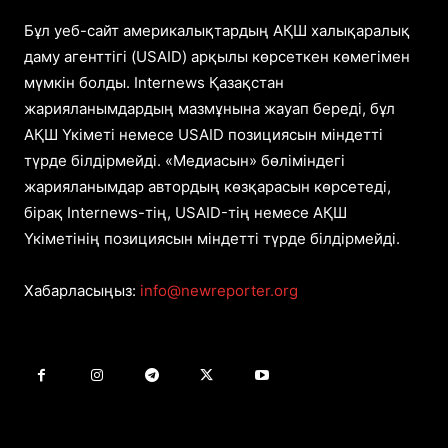
Бұл уеб-сайт америкалықтардың АҚШ халықаралық
даму агенттігі (USAID) арқылы көрсеткен көмегімен
мүмкін болды. Internews Қазақстан
жарияланымдардың мазмұнына жауап береді, бұл
АҚШ Үкіметі немесе USAID позициясын міндетті
түрде білдірмейді. «Медиасын» бөліміндегі
жарияланымдар автордың көзқарасын көрсетеді,
бірақ Internews-тің, USAID-тің немесе АҚШ
Үкіметінің позициясын міндетті түрде білдірмейді.
Хабарласыңыз:
info@newreporter.org