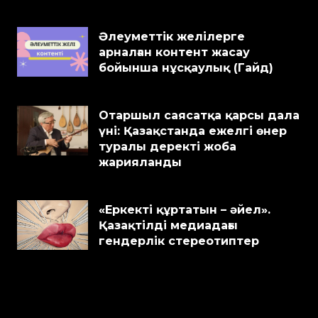
Әлеуметтік желілерге
арналған контент жасау
бойынша нұсқаулық (Гайд)
Отаршыл саясатқа қарсы дала
үні: Қазақстанда ежелгі өнер
туралы деректі жоба
жарияланды
«Еркекті құртатын – әйел».
Қазақтілді медиадағы
гендерлік стереотиптер