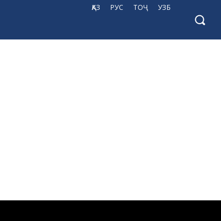
ҚАЗ
РУС
ТОҶ
УЗБ