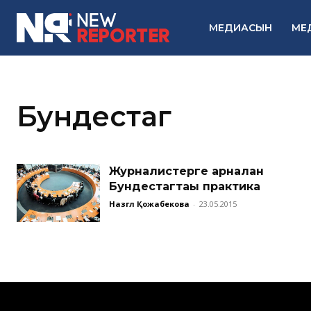
МЕДИАСЫН
МЕ
Бундестаг
Журналистерге арналған
Бундестагтағы практика
Назгүл Қожабекова
-
23.05.2015