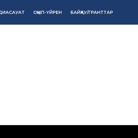
ДИАСАУАТ
ОҚЫП-ҮЙРЕН
БАЙҚАУ/ГРАНТТАР