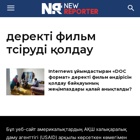
деректі фильм
түсіруді қолдау
Internews ұйымдастырған «DOC
формат» деректі фильм өндірісін
қолдау байқауының
жеңімпаздары қалай анықталды?
Бұл уеб-сайт америкалықтардың АҚШ халықаралық
даму агенттігі (USAID) арқылы көрсеткен көмегімен