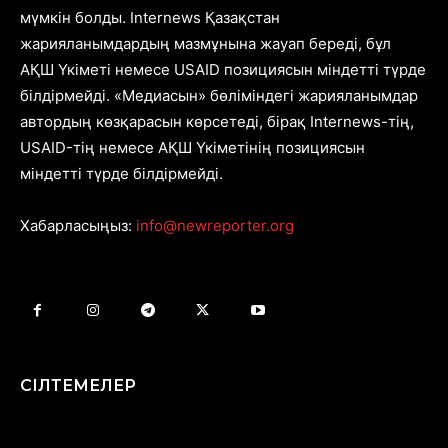
мүмкін болды. Internews Қазақстан
жарияланымдардың мазмұнына жауап береді, бұл
АҚШ Үкіметі немесе USAID позициясын міндетті түрде
білдірмейді. «Медиасын» бөліміндегі жарияланымдар
автордың көзқарасын көрсетеді, бірақ Internews-тің,
USAID-тің немесе АҚШ Үкіметінің позициясын
міндетті түрде білдірмейді.
Хабарласыңыз:
info@newreporter.org
СІЛТЕМЕЛЕР