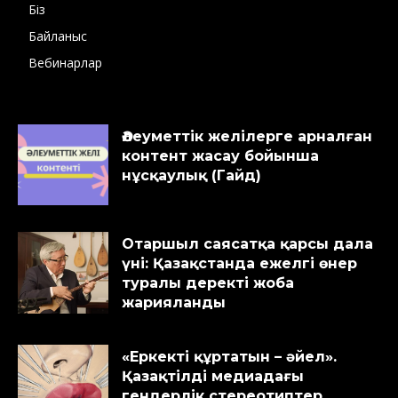
Біз
Байланыс
Вебинарлар
Әлеуметтік желілерге арналған
контент жасау бойынша
нұсқаулық (Гайд)
Отаршыл саясатқа қарсы дала
үні: Қазақстанда ежелгі өнер
туралы деректі жоба
жарияланды
«Еркекті құртатын – әйел».
Қазақтілді медиадағы
гендерлік стереотиптер