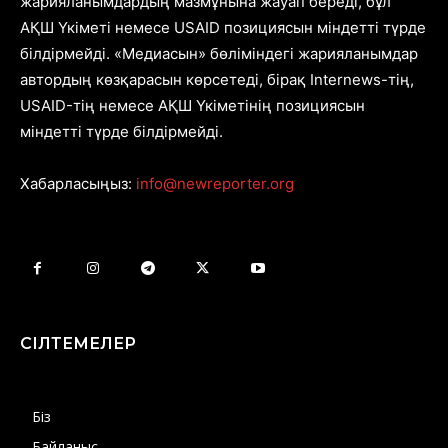
жарияланымдардың мазмұнына жауап береді, бұл
АҚШ Үкіметі немесе USAID позициясын міндетті түрде
білдірмейді. «Медиасын» бөліміндегі жарияланымдар
автордың көзқарасын көрсетеді, бірақ Internews-тің,
USAID-тің немесе АҚШ Үкіметінің позициясын
міндетті түрде білдірмейді.
Хабарласыңыз:
info@newreporter.org
СІЛТЕМЕЛЕР
Біз
Байланыс