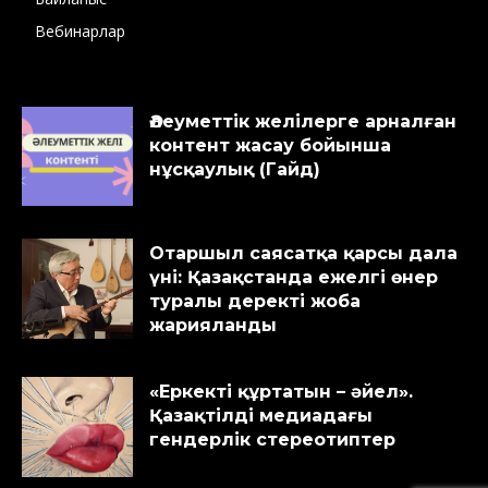
Вебинарлар
Әлеуметтік желілерге арналған
контент жасау бойынша
нұсқаулық (Гайд)
Отаршыл саясатқа қарсы дала
үні: Қазақстанда ежелгі өнер
туралы деректі жоба
жарияланды
«Еркекті құртатын – әйел».
Қазақтілді медиадағы
гендерлік стереотиптер