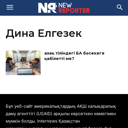
Дина Елгезек
Қазақ тіліндегі БАҚ бәсекеге
қабілетті ме?
Бұл уеб-сайт америкалықтардың АҚШ халықаралық
даму агенттігі (USAID) арқылы көрсеткен көмегімен
мүмкін болды. Internews Қазақстан