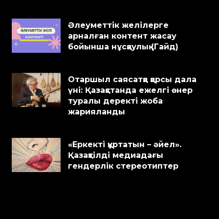
Әлеуметтік желілерге
арналған контент жасау
бойынша нұсқаулық (Гайд)
Отаршыл саясатқа қарсы дала
үні: Қазақстанда ежелгі өнер
туралы деректі жоба
жарияланды
«Еркекті құртатын – әйел».
Қазақтілді медиадағы
гендерлік стереотиптер