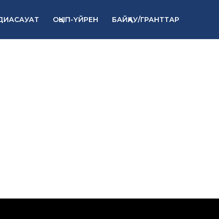
ДИАСАУАТ
ОҚЫП-ҮЙРЕН
БАЙҚАУ/ГРАНТТАР