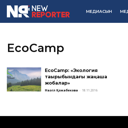
МЕДИАСЫН
МЕ
EcoCamp
EcoCamp: «Экология
тақырыбындағы жаңаша
жобалар»
Назгүл Қожабекова
-
18.11.2016