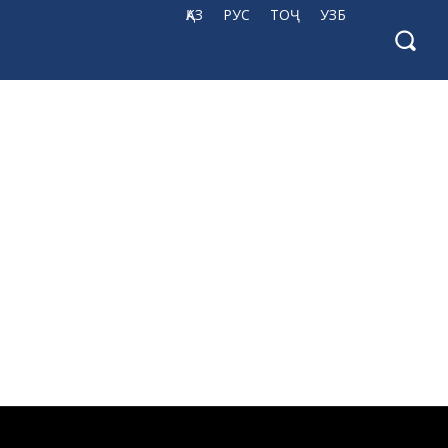
ҚАЗ
РУС
ТОҶ
УЗБ