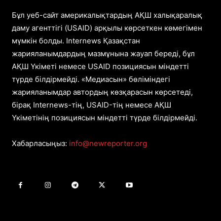
Бұл уеб-сайт америкалықтардың АҚШ халықаралық
даму агенттігі (USAID) арқылы көрсеткен көмегімен
мүмкін болды. Internews Қазақстан
жарияланымдардың мазмұнына жауап береді, бұл
АҚШ Үкіметі немесе USAID позициясын міндетті
түрде білдірмейді. «Медиасын» бөліміндегі
жарияланымдар автордың көзқарасын көрсетеді,
бірақ Internews-тің, USAID-тің немесе АҚШ
Үкіметінің позициясын міндетті түрде білдірмейді.
Хабарласыңыз:
info@newreporter.org