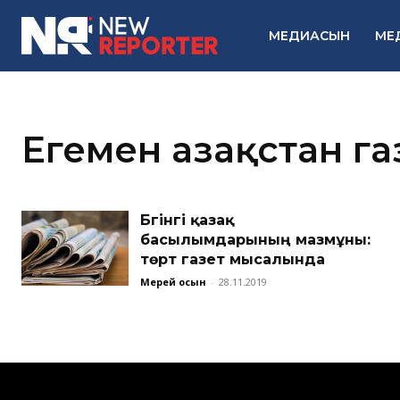
МЕДИАСЫН
МЕ
Егемен Қазақстан га
Бүгінгі қазақ
басылымдарының мазмұны:
төрт газет мысалында
Мерей Қосын
-
28.11.2019