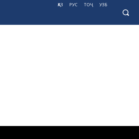
ҚАЗ
РУС
ТОҶ
УЗБ