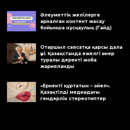
Әлеуметтік желілерге
арналған контент жасау
бойынша нұсқаулық (Гайд)
Отаршыл саясатқа қарсы дала
үні: Қазақстанда ежелгі өнер
туралы деректі жоба
жарияланды
«Еркекті құртатын – әйел».
Қазақтілді медиадағы
гендерлік стереотиптер