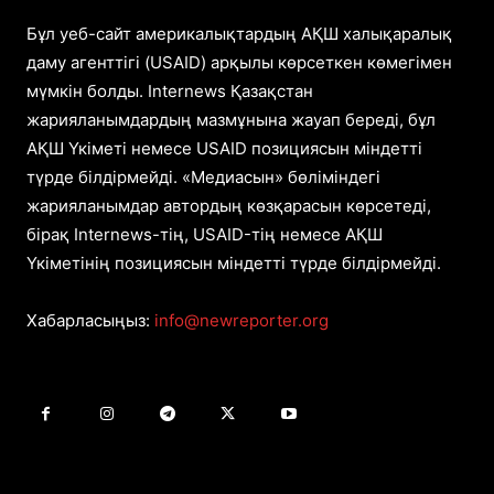
Бұл уеб-сайт америкалықтардың АҚШ халықаралық
даму агенттігі (USAID) арқылы көрсеткен көмегімен
мүмкін болды. Internews Қазақстан
жарияланымдардың мазмұнына жауап береді, бұл
АҚШ Үкіметі немесе USAID позициясын міндетті
түрде білдірмейді. «Медиасын» бөліміндегі
жарияланымдар автордың көзқарасын көрсетеді,
бірақ Internews-тің, USAID-тің немесе АҚШ
Үкіметінің позициясын міндетті түрде білдірмейді.
Хабарласыңыз:
info@newreporter.org