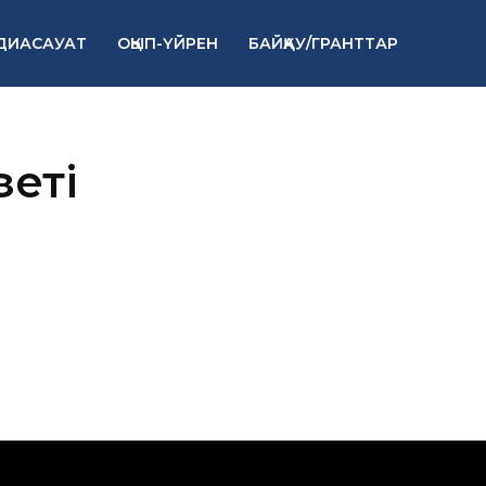
ДИАСАУАТ
ОҚЫП-ҮЙРЕН
БАЙҚАУ/ГРАНТТАР
зеті