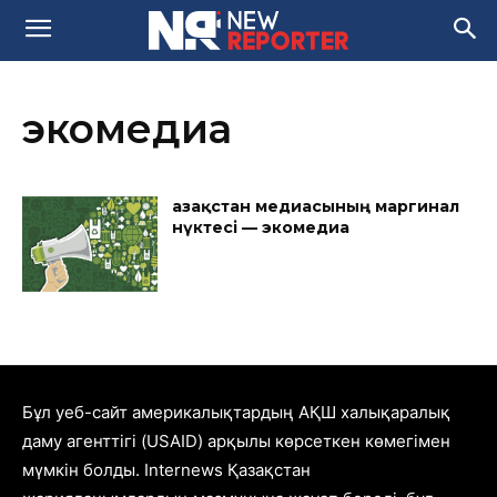
экомедиа
Қазақстан медиасының маргинал
нүктесі — экомедиа
Бұл уеб-сайт америкалықтардың АҚШ халықаралық
даму агенттігі (USAID) арқылы көрсеткен көмегімен
мүмкін болды. Internews Қазақстан