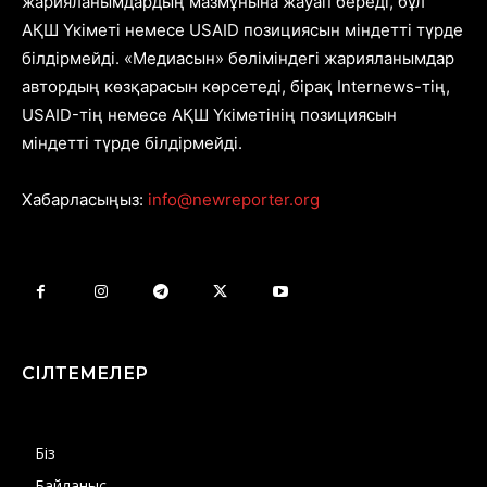
жарияланымдардың мазмұнына жауап береді, бұл
АҚШ Үкіметі немесе USAID позициясын міндетті түрде
білдірмейді. «Медиасын» бөліміндегі жарияланымдар
автордың көзқарасын көрсетеді, бірақ Internews-тің,
USAID-тің немесе АҚШ Үкіметінің позициясын
міндетті түрде білдірмейді.
Хабарласыңыз:
info@newreporter.org
СІЛТЕМЕЛЕР
Біз
Байланыс