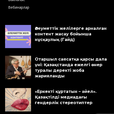
Вебинарлар
Әлеуметтік желілерге арналған
контент жасау бойынша
нұсқаулық (Гайд)
Отаршыл саясатқа қарсы дала
үні: Қазақстанда ежелгі өнер
туралы деректі жоба
жарияланды
«Еркекті құртатын – әйел».
Қазақтілді медиадағы
гендерлік стереотиптер