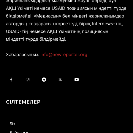
жарияланымдардың мазмұнына жауап береді, бұл
АҚШ Үкіметі немесе USAID позициясын міндетті түрде
білдірмейді. «Медиасын» бөліміндегі жарияланымдар
автордың көзқарасын көрсетеді, бірақ Internews-тің,
USAID-тің немесе АҚШ Үкіметінің позициясын
міндетті түрде білдірмейді.
Хабарласыңыз:
info@newreporter.org
СІЛТЕМЕЛЕР
Біз
Байланыс