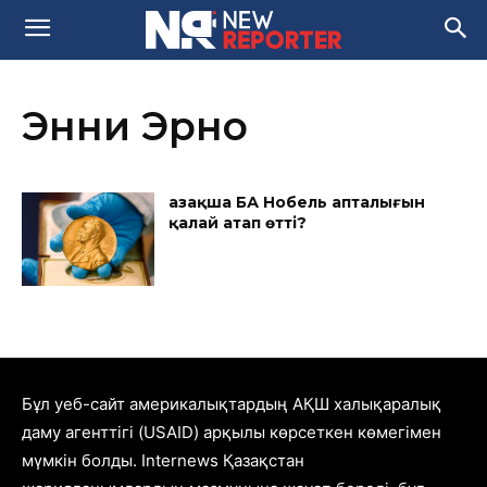
Энни Эрно
Қазақша БАҚ Нобель апталығын
қалай атап өтті?
Бұл уеб-сайт америкалықтардың АҚШ халықаралық
даму агенттігі (USAID) арқылы көрсеткен көмегімен
мүмкін болды. Internews Қазақстан