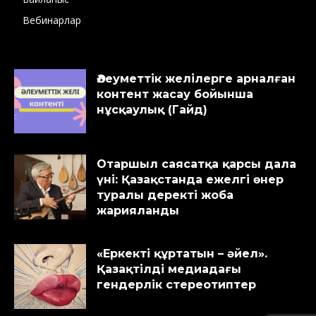
Вебинарлар
Әлеуметтік желілерге арналған
контент жасау бойынша
нұсқаулық (Гайд)
Отаршыл саясатқа қарсы дала
үні: Қазақстанда ежелгі өнер
туралы деректі жоба
жарияланды
«Еркекті құртатын – әйел».
Қазақтілді медиадағы
гендерлік стереотиптер