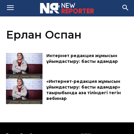
Ерлан Оспан
Интернет редакция жұмысын
ұйымдастыру: басты қадамдар
«Интернет-редакция жұмысын
ұйымдастыру: басты қадамдар»
тақырыбында қазақ тіліндегі тегін
вебинар