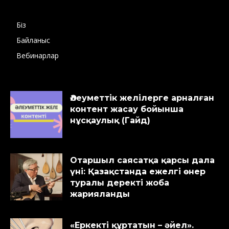
Біз
Байланыс
Вебинарлар
Әлеуметтік желілерге арналған
контент жасау бойынша
нұсқаулық (Гайд)
Отаршыл саясатқа қарсы дала
үні: Қазақстанда ежелгі өнер
туралы деректі жоба
жарияланды
«Еркекті құртатын – әйел».