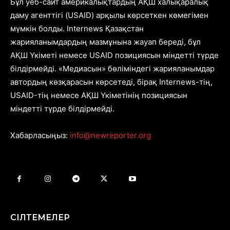
Бұл уеб-сайт америкалықтардың АҚШ халықаралық
даму агенттігі (USAID) арқылы көрсеткен көмегімен
мүмкін болды. Internews Қазақстан
жарияланымдардың мазмұнына жауап береді, бұл
АҚШ Үкіметі немесе USAID позициясын міндетті түрде
білдірмейді. «Медиасын» бөліміндегі жарияланымдар
автордың көзқарасын көрсетеді, бірақ Internews-тің,
USAID-тің немесе АҚШ Үкіметінің позициясын
міндетті түрде білдірмейді.
Хабарласыңыз:
info@newreporter.org
СІЛТЕМЕЛЕР