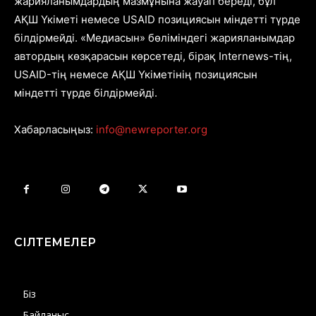
жарияланымдардың мазмұнына жауап береді, бұл
АҚШ Үкіметі немесе USAID позициясын міндетті түрде
білдірмейді. «Медиасын» бөліміндегі жарияланымдар
автордың көзқарасын көрсетеді, бірақ Internews-тің,
USAID-тің немесе АҚШ Үкіметінің позициясын
міндетті түрде білдірмейді.
Хабарласыңыз:
info@newreporter.org
СІЛТЕМЕЛЕР
Біз
Байланыс