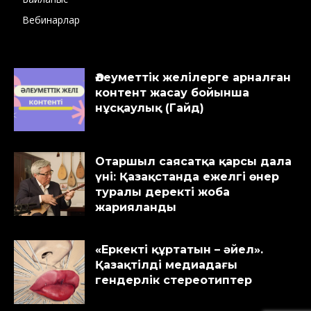
Вебинарлар
Әлеуметтік желілерге арналған
контент жасау бойынша
нұсқаулық (Гайд)
Отаршыл саясатқа қарсы дала
үні: Қазақстанда ежелгі өнер
туралы деректі жоба
жарияланды
«Еркекті құртатын – әйел».
Қазақтілді медиадағы
гендерлік стереотиптер