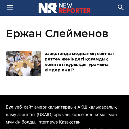
Ержан Сүлейменов
Қазақстанда медианың өзін-өзі
реттеу жөніндегі қоғамдық
комитеті құрылды. Құрамына
кімдер енді?
Бұл уеб-сайт америкалықтардың АҚШ халықаралық
даму агенттігі (USAID) арқылы көрсеткен көмегімен
мүмкін болды. Internews Қазақстан