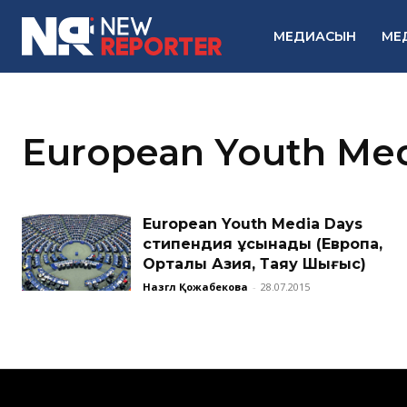
МЕДИАСЫН
МЕ
European Youth Med
European Youth Media Days
стипендия ұсынады (Европа,
Орталық Азия, Таяу Шығыс)
Назгүл Қожабекова
-
28.07.2015