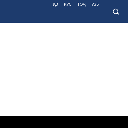
ҚАЗ
РУС
ТОҶ
УЗБ