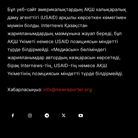
Бұл уеб-сайт америкалықтардың АҚШ халықаралық
даму агенттігі (USAID) арқылы көрсеткен көмегімен
мүмкін болды. Internews Қазақстан
жарияланымдардың мазмұнына жауап береді, бұл
АҚШ Үкіметі немесе USAID позициясын міндетті
түрде білдірмейді. «Медиасын» бөліміндегі
жарияланымдар автордың көзқарасын көрсетеді,
бірақ Internews-тің, USAID-тің немесе АҚШ
Үкіметінің позициясын міндетті түрде білдірмейді.
Хабарласыңыз:
info@newreporter.org