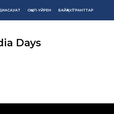
ДИАСАУАТ
ОҚЫП-ҮЙРЕН
БАЙҚАУ/ГРАНТТАР
ia Days