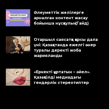
Әлеуметтік желілерге
арналған контент жасау
бойынша нұсқаулық (Гайд)
Отаршыл саясатқа қарсы дала
үні: Қазақстанда ежелгі өнер
туралы деректі жоба
жарияланды
«Еркекті құртатын – әйел».
Қазақтілді медиадағы
гендерлік стереотиптер