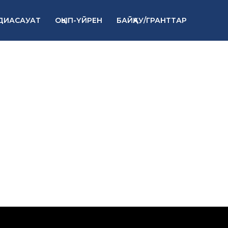
ДИАСАУАТ
ОҚЫП-ҮЙРЕН
БАЙҚАУ/ГРАНТТАР