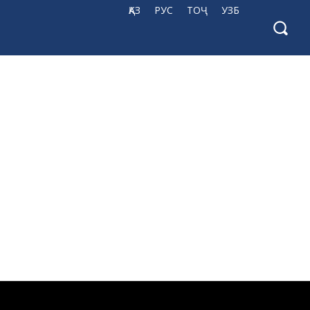
ҚАЗ
РУС
ТОҶ
УЗБ