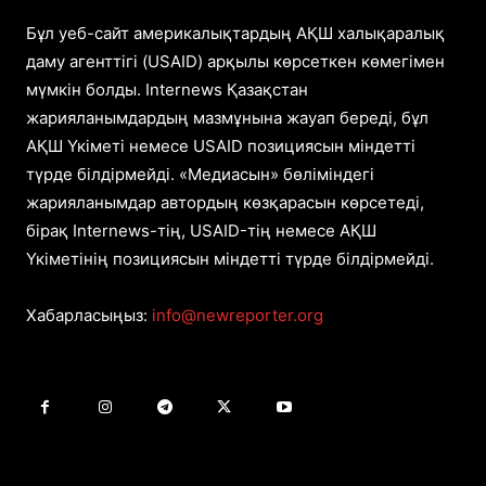
Бұл уеб-сайт америкалықтардың АҚШ халықаралық
даму агенттігі (USAID) арқылы көрсеткен көмегімен
мүмкін болды. Internews Қазақстан
жарияланымдардың мазмұнына жауап береді, бұл
АҚШ Үкіметі немесе USAID позициясын міндетті
түрде білдірмейді. «Медиасын» бөліміндегі
жарияланымдар автордың көзқарасын көрсетеді,
бірақ Internews-тің, USAID-тің немесе АҚШ
Үкіметінің позициясын міндетті түрде білдірмейді.
Хабарласыңыз:
info@newreporter.org