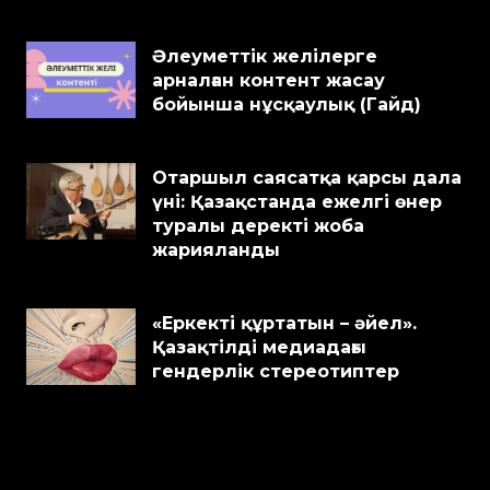
Әлеуметтік желілерге
арналған контент жасау
бойынша нұсқаулық (Гайд)
Отаршыл саясатқа қарсы дала
үні: Қазақстанда ежелгі өнер
туралы деректі жоба
жарияланды
«Еркекті құртатын – әйел».
Қазақтілді медиадағы
гендерлік стереотиптер