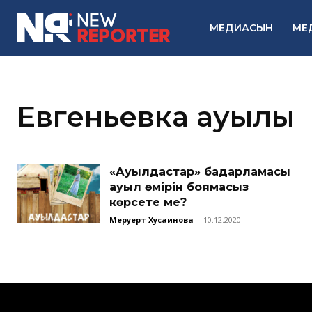
МЕДИАСЫН
МЕ
Евгеньевка ауылы
«Ауылдастар» бағдарламасы
ауыл өмірін боямасыз
көрсете ме?
Меруерт Хусаинова
-
10.12.2020