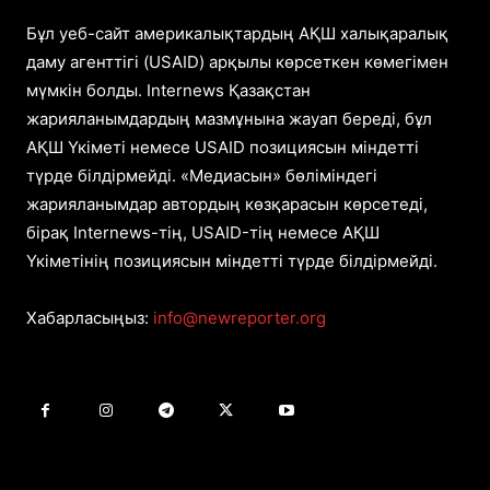
Бұл уеб-сайт америкалықтардың АҚШ халықаралық
даму агенттігі (USAID) арқылы көрсеткен көмегімен
мүмкін болды. Internews Қазақстан
жарияланымдардың мазмұнына жауап береді, бұл
АҚШ Үкіметі немесе USAID позициясын міндетті
түрде білдірмейді. «Медиасын» бөліміндегі
жарияланымдар автордың көзқарасын көрсетеді,
бірақ Internews-тің, USAID-тің немесе АҚШ
Үкіметінің позициясын міндетті түрде білдірмейді.
Хабарласыңыз:
info@newreporter.org