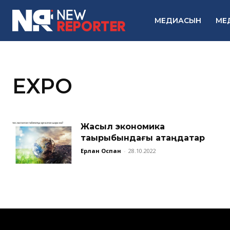
МЕДИАСЫН
МЕ
EXPO
Жасыл экономика
тақырыбындағы ақтаңдақтар
Ерлан Оспан
-
28.10.2022