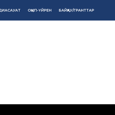
ДИАСАУАТ
ОҚЫП-ҮЙРЕН
БАЙҚАУ/ГРАНТТАР