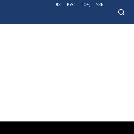
ҚАЗ
РУС
ТОҶ
УЗБ