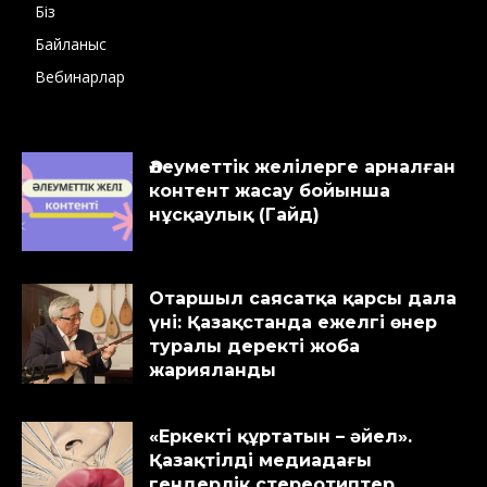
Біз
Байланыс
Вебинарлар
Әлеуметтік желілерге арналған
контент жасау бойынша
нұсқаулық (Гайд)
Отаршыл саясатқа қарсы дала
үні: Қазақстанда ежелгі өнер
туралы деректі жоба
жарияланды
«Еркекті құртатын – әйел».
Қазақтілді медиадағы
гендерлік стереотиптер