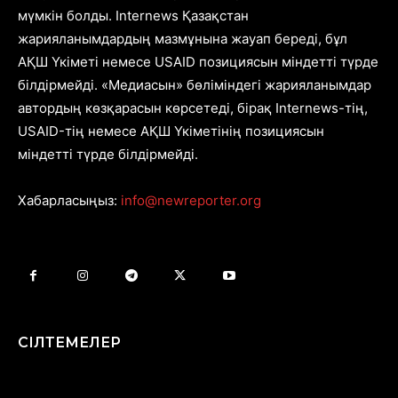
мүмкін болды. Internews Қазақстан
жарияланымдардың мазмұнына жауап береді, бұл
АҚШ Үкіметі немесе USAID позициясын міндетті түрде
білдірмейді. «Медиасын» бөліміндегі жарияланымдар
автордың көзқарасын көрсетеді, бірақ Internews-тің,
USAID-тің немесе АҚШ Үкіметінің позициясын
міндетті түрде білдірмейді.
Хабарласыңыз:
info@newreporter.org
СІЛТЕМЕЛЕР