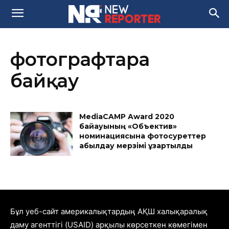
фотографтарға
байқау
MediaCAMP Award 2020
байқауының «Объектив»
номинациясына фотосуреттер
қабылдау мерзімі ұзартылды
Бұл уеб-сайт америкалықтардың АҚШ халықаралық
даму агенттігі (USAID) арқылы көрсеткен көмегімен