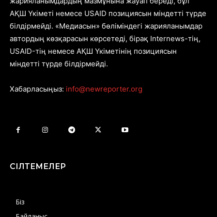
жарияланымдардың мазмұнына жауап береді, бұл
АҚШ Үкіметі немесе USAID позициясын міндетті түрде
білдірмейді. «Медиасын» бөліміндегі жарияланымдар
автордың көзқарасын көрсетеді, бірақ Internews-тің,
USAID-тің немесе АҚШ Үкіметінің позициясын
міндетті түрде білдірмейді.
Хабарласыңыз:
info@newreporter.org
СІЛТЕМЕЛЕР
Біз
Байланыс