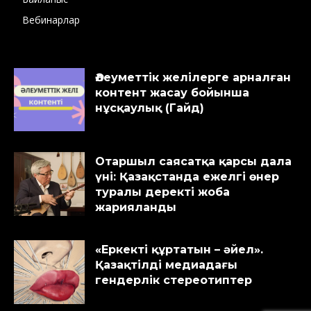
Вебинарлар
Әлеуметтік желілерге арналған
контент жасау бойынша
нұсқаулық (Гайд)
Отаршыл саясатқа қарсы дала
үні: Қазақстанда ежелгі өнер
туралы деректі жоба
жарияланды
«Еркекті құртатын – әйел».
Қазақтілді медиадағы
гендерлік стереотиптер