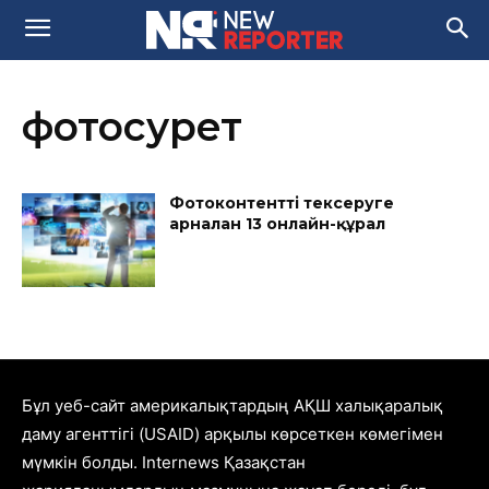
фотосурет
Фотоконтентті тексеруге
арналған 13 онлайн-құрал
Бұл уеб-сайт америкалықтардың АҚШ халықаралық
даму агенттігі (USAID) арқылы көрсеткен көмегімен
мүмкін болды. Internews Қазақстан