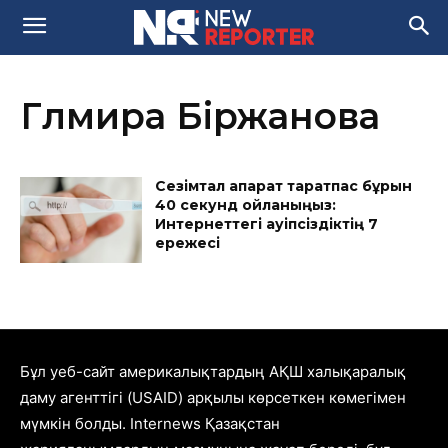
Гүлмира Біржанова
Сезімтал ақпарат таратпас бұрын
40 секунд ойланыңыз:
Интернеттегі қауіпсіздіктің 7
ережесі
Бұл уеб-сайт америкалықтардың АҚШ халықаралық
даму агенттігі (USAID) арқылы көрсеткен көмегімен
мүмкін болды. Internews Қазақстан