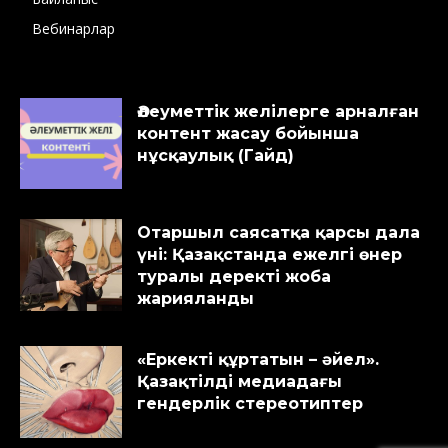
Вебинарлар
Әлеуметтік желілерге арналған
контент жасау бойынша
нұсқаулық (Гайд)
Отаршыл саясатқа қарсы дала
үні: Қазақстанда ежелгі өнер
туралы деректі жоба
жарияланды
«Еркекті құртатын – әйел».
Қазақтілді медиадағы
гендерлік стереотиптер