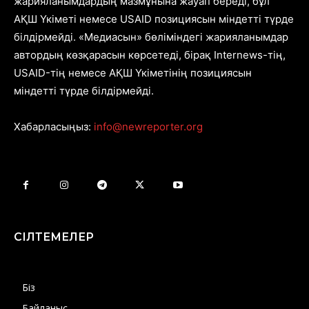
жарияланымдардың мазмұнына жауап береді, бұл
АҚШ Үкіметі немесе USAID позициясын міндетті түрде
білдірмейді. «Медиасын» бөліміндегі жарияланымдар
автордың көзқарасын көрсетеді, бірақ Internews-тің,
USAID-тің немесе АҚШ Үкіметінің позициясын
міндетті түрде білдірмейді.
Хабарласыңыз:
info@newreporter.org
СІЛТЕМЕЛЕР
Біз
Байланыс