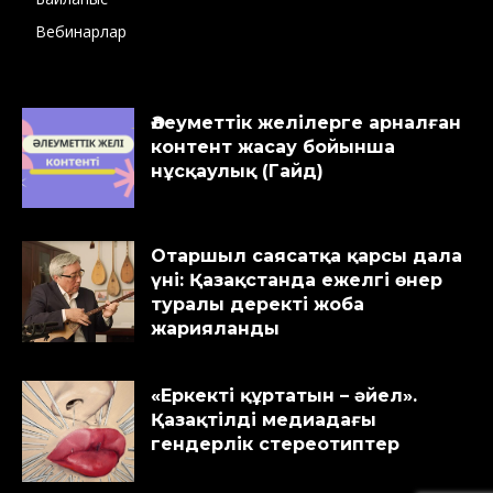
Вебинарлар
Әлеуметтік желілерге арналған
контент жасау бойынша
нұсқаулық (Гайд)
Отаршыл саясатқа қарсы дала
үні: Қазақстанда ежелгі өнер
туралы деректі жоба
жарияланды
«Еркекті құртатын – әйел».
Қазақтілді медиадағы
гендерлік стереотиптер