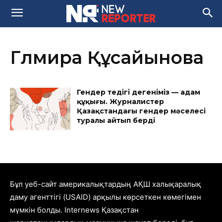
Гүлмира Құсайынова
Гендер теңдігі дегеніміз — адам
құқығы. Журналистер
Қазақстандағы гендер мәселесі
туралы айтып берді
Бұл уеб-сайт америкалықтардың АҚШ халықаралық
даму агенттігі (USAID) арқылы көрсеткен көмегімен
мүмкін болды. Internews Қазақстан