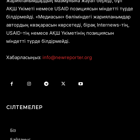
жарияланымдардың мазмұнына жауап береді, бұл
АҚШ Үкіметі немесе USAID позициясын міндетті түрде
білдірмейді. «Медиасын» бөліміндегі жарияланымдар
автордың көзқарасын көрсетеді, бірақ Internews-тің,
USAID-тің немесе АҚШ Үкіметінің позициясын
міндетті түрде білдірмейді.
Хабарласыңыз:
info@newreporter.org
СІЛТЕМЕЛЕР
Біз
Байланыс